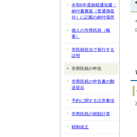
令和6年度納税通知書・
納付書裏面（普通徴収
分）に記載の納付場所
個人の市県民税（概
要）
市民税担当で発行する
証明
市県民税の申告
市県民税の申告書の郵
送提出
予約に関する注意事項
市県民税の税額計算
税制改正