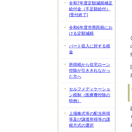
令和7年度定額減税補足
給付金（不足額給付）
[受付終了]
令和6年度市県民税にお
ける定額減税
パート収入に対する税
金
所得税から住宅ローン
控除が引ききれなかっ
た方へ
セルフメディケーショ
ン税制（医療費控除の
特例）
上場株式等の配当所得
等及び譲渡所得等の課
税方式の選択