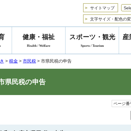
サイトマップ
文字サイズ・配色の変
育
健康・福祉
スポーツ・観光
産
n
Health / Welfare
Sports / Tourism
き
>
税金
>
市民税
> 市県民税の申告
市県民税の申告
ページ番号