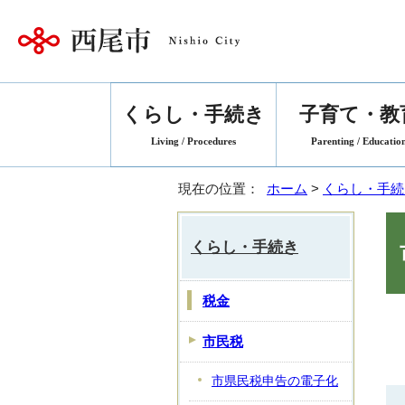
くらし・手続き
子育て・教
Living / Procedures
Parenting / Educatio
現在の位置：
ホーム
>
くらし・手続
くらし・手続き
税金
市民税
市県民税申告の電子化