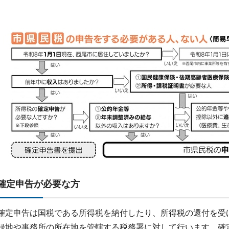
確定申告が必要な方
確定申告は国税である所得税を納付したり、所得税の還付を受
録地や事務所の所在地を管轄する税務署に対して行います。確