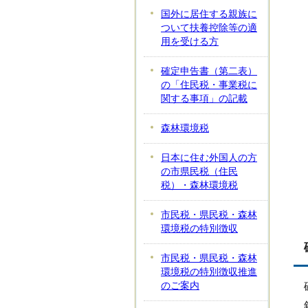
国外に居住する親族に
ついて扶養控除等の適
用を受ける方
確定申告書（第二表）
の「住民税・事業税に
関する事項」の記載
森林環境税
日本に住む外国人の方
の市県民税（住民
税）・森林環境税
市民税・県民税・森林
環境税の特別徴収
市民税・県民税・森林
環境税の特別徴収推進
のご案内