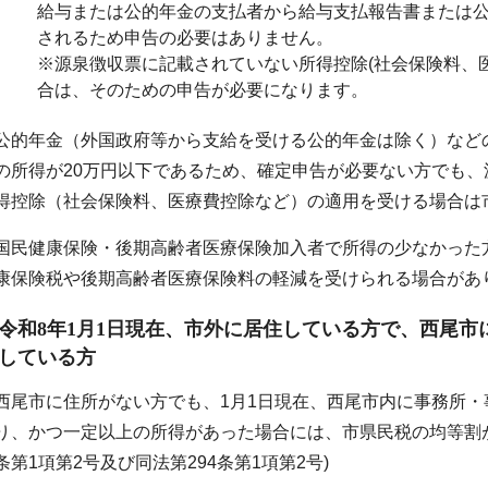
給与または公的年金の支払者から給与支払報告書または
されるため申告の必要はありません。
※源泉徴収票に記載されていない所得控除(社会保険料、
合は、そのための申告が必要になります。
公的年金（外国政府等から支給を受ける公的年金は除く）などの
の所得が20万円以下であるため、確定申告が必要ない方でも
得控除（社会保険料、医療費控除など）の適用を受ける場合は
国民健康保険・後期高齢者医療保険加入者で所得の少なかった
康保険税や後期高齢者医療保険料の軽減を受けられる場合があ
令和8年1月1日現在、市外に居住している方で、西尾
している方
西尾市に住所がない方でも、1月1日現在、西尾市内に事務所
り、かつ一定以上の所得があった場合には、市県民税の均等割が
条第1項第2号及び同法第294条第1項第2号)