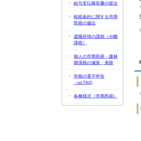
給与支払報告書の提出
租税条約に関する市県
民税の届出
退職所得の課税（分離
課税）
個人の市県民税・森林
環境税の減免・免除
市税の電子申告
（eLTAX)
各種様式（市県民税）