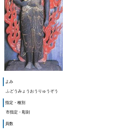
よみ
ふどうみょうおうりゅうぞう
指定・種別
市指定・彫刻
員数