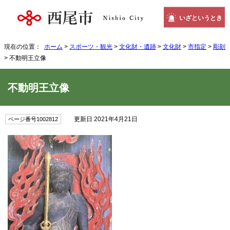
いざというとき
現在の位置：
ホーム
>
スポーツ・観光
>
文化財・遺跡
>
文化財
>
市指定
>
彫刻
> 不動明王立像
不動明王立像
更新日 2021年4月21日
ページ番号1002812