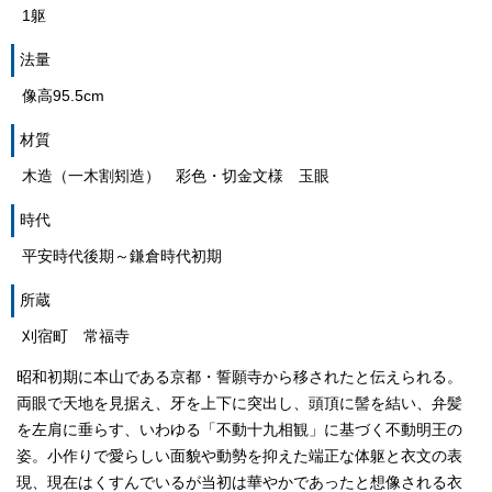
1躯
法量
像高95.5cm
材質
木造（一木割矧造） 彩色・切金文様 玉眼
時代
平安時代後期～鎌倉時代初期
所蔵
刈宿町 常福寺
昭和初期に本山である京都・誓願寺から移されたと伝えられる。
両眼で天地を見据え、牙を上下に突出し、頭頂に髻を結い、弁髪
を左肩に垂らす、いわゆる「不動十九相観」に基づく不動明王の
姿。小作りで愛らしい面貌や動勢を抑えた端正な体躯と衣文の表
現、現在はくすんでいるが当初は華やかであったと想像される衣