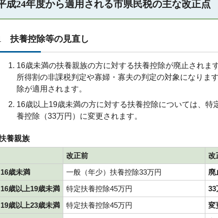
平成24年度から適用される市県民税の主な改正点
1 扶養控除等の見直し
16歳未満の扶養親族の方に対する扶養控除が廃止されま
所得割の非課税判定や寡婦・寡夫の判定の対象になりま
除が適用されます。
16歳以上19歳未満の方に対する扶養控除については、特
養控除（33万円）に変更されます。
扶養親族
改正前
改
16歳未満
一般（年少）扶養控除33万円
廃
16歳以上19歳未満
特定扶養控除45万円
3
19歳以上23歳未満
特定扶養控除45万円
変