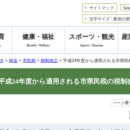
サイトマップ
文字サイズ・配色の変
育
健康・福祉
スポーツ・観光
産
n
Health / Welfare
Sports / Tourism
き
>
税金
>
市民税
>
税制改正
> 平成24年度から適用される市県
平成24年度から適用される市県民税の税制
ページ番号