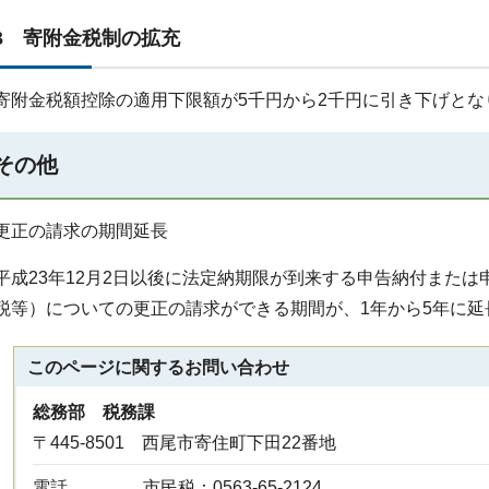
3 寄附金税制の拡充
寄附金税額控除の適用下限額が5千円から2千円に引き下げとな
その他
更正の請求の期間延長
平成23年12月2日以後に法定納期限が到来する申告納付また
税等）についての更正の請求ができる期間が、1年から5年に延
このページに関する
お問い合わせ
総務部 税務課
〒445-8501 西尾市寄住町下田22番地
電話
市民税：0563-65-2124