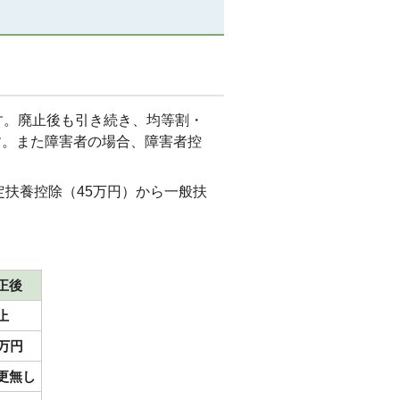
す。廃止後も引き続き、均等割・
す。また障害者の場合、障害者控
定扶養控除（45万円）から一般扶
正後
止
3万円
更無し