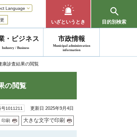
更
いざというとき
目的別検索
業・ビジネス
市政情報
Municipal administration
Industry / Business
information
健康診査結果の閲覧
果の閲覧
更新日 2025年9月4日
号1011211
大きな文字で印刷
印刷