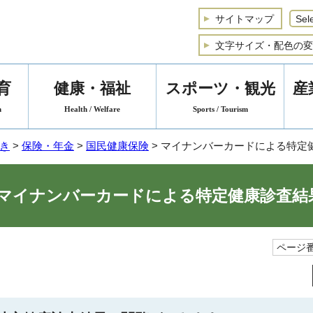
サイトマップ
文字サイズ・配色の変
育
健康・福祉
スポーツ・観光
産
n
Health / Welfare
Sports / Tourism
き
>
保険・年金
>
国民健康保険
> マイナンバーカードによる特定
マイナンバーカードによる特定健康診査結
ページ番