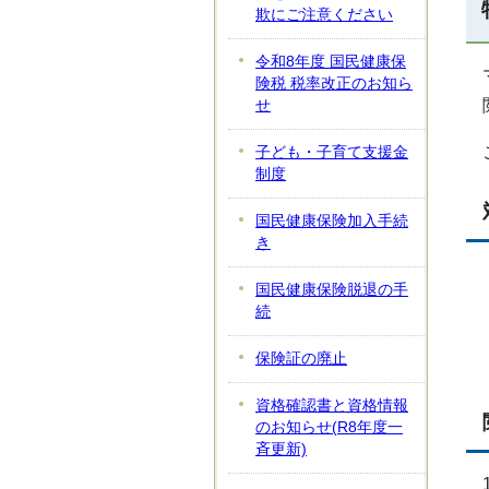
欺にご注意ください
令和8年度 国民健康保
険税 税率改正のお知ら
せ
子ども・子育て支援金
制度
国民健康保険加入手続
き
国民健康保険脱退の手
続
保険証の廃止
資格確認書と資格情報
のお知らせ(R8年度一
斉更新)