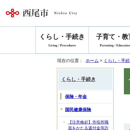
くらし・手続き
子育て・教
Living / Procedures
Parenting / Educatio
現在の位置：
ホーム
>
くらし・手続
くらし・手続き
保険・年金
国民健康保険
【注意喚起】市役所職
員をかたる還付金等詐