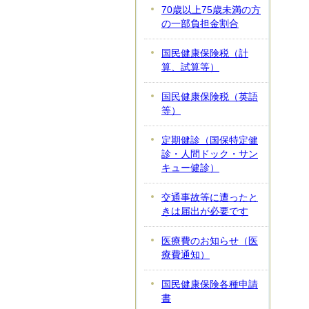
70歳以上75歳未満の方
の一部負担金割合
国民健康保険税（計
算、試算等）
国民健康保険税（英語
等）
定期健診（国保特定健
診・人間ドック・サン
キュー健診）
交通事故等に遭ったと
きは届出が必要です
医療費のお知らせ（医
療費通知）
国民健康保険各種申請
書