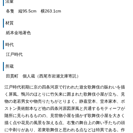
法量
各隻 縦95.5cm 横263.1cm
材質
紙本金地著色
時代
江戸時代
所蔵
田貫町 個人蔵（西尾市岩瀬文庫寄託）
江戸時代初期に京の四条河原で行われた遊女歌舞伎の賑わいを描
く屏風。鴨川のほとりに竹矢来に囲まれた歌舞伎小屋が立ち、見
物の老若男女や物売りたちがとりまく。静嘉堂本、堂本家本、ボ
ストン美術館本など他の四条河原図屏風と共通するモティーフが
随所に見られるものの、見世物小屋を描かず歌舞伎小屋を大きく
描く点や花見の風景を加える点、右隻の舞台上の舞い手たちの頭
に中剃りがあり、若衆歌舞伎と思われる点などは特異である。作