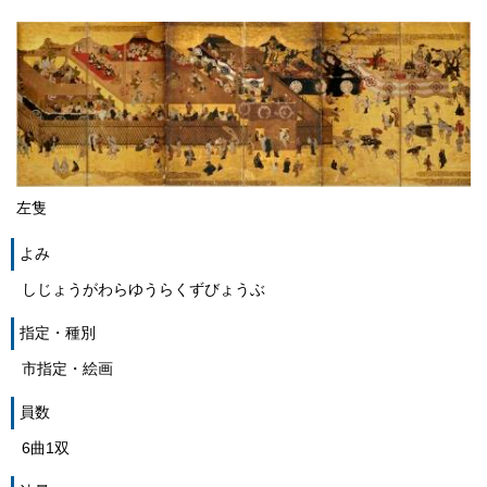
左隻
よみ
しじょうがわらゆうらくずびょうぶ
指定・種別
市指定・絵画
員数
6曲1双