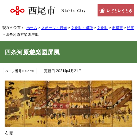
いざというとき
現在の位置：
ホーム
>
スポーツ・観光
>
文化財・遺跡
>
文化財
>
市指定
>
絵画
> 四条河原遊楽図屏風
四条河原遊楽図屏風
更新日 2021年4月21日
ページ番号1002791
右隻