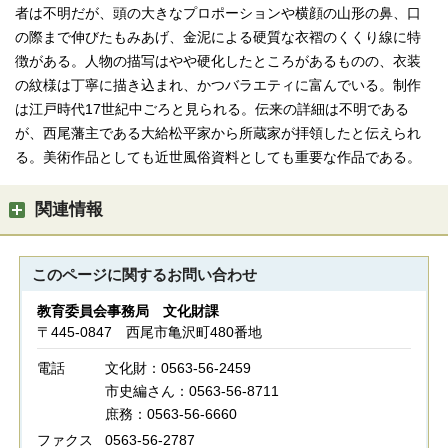
者は不明だが、頭の大きなプロポーションや横顔の山形の鼻、口
の際まで伸びたもみあげ、金泥による硬質な衣褶のくくり線に特
徴がある。人物の描写はやや硬化したところがあるものの、衣装
の紋様は丁寧に描き込まれ、かつバラエティに富んでいる。制作
は江戸時代17世紀中ごろと見られる。伝来の詳細は不明である
が、西尾藩主である大給松平家から所蔵家が拝領したと伝えられ
る。美術作品としても近世風俗資料としても重要な作品である。
関連情報
このページに関する
お問い合わせ
教育委員会事務局 文化財課
〒445-0847 西尾市亀沢町480番地
電話
文化財：0563-56-2459
市史編さん：0563-56-8711
庶務：0563-56-6660
ファクス
0563-56-2787