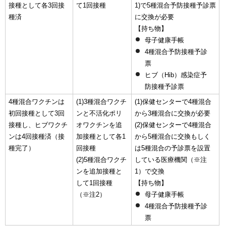
接種として各3回接
て1回接種
1)で5種混合予防接種予診票
種済
に交換が必要
【持ち物】
母子健康手帳
4種混合予防接種予診
票
ヒブ（Hib）感染症予
防接種予診票
4種混合ワクチンは
(1)3種混合ワクチ
(1)保健センターで4種混合
初回接種として3回
ンと不活化ポリ
から3種混合に交換が必要
接種し、ヒブワクチ
オワクチンを追
(2)保健センターで4種混合
ンは4回接種済（接
加接種として各1
から5種混合に交換もしく
種完了）
回接種
は5種混合の予診票を設置
(2)5種混合ワクチ
している医療機関（※注
ンを追加接種と
1）で交換
して1回接種
【持ち物】
（※注2）
母子健康手帳
4種混合予防接種予診
票