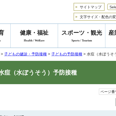
サイトマップ
文字サイズ・配色の変
育
健康・福祉
スポーツ・観光
産
n
Health / Welfare
Sports / Tourism
>
子どもの健診・予防接種
>
子どもの予防接種
> 水痘（水ぼうそ
水痘（水ぼうそう）予防接種
ページ番号