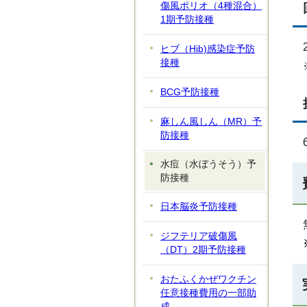
傷風ポリオ（4種混合）
1期予防接種
ヒブ（Hib)感染症予防
接種
BCG予防接種
麻しん風しん（MR）予
防接種
水痘（水ぼうそう）予
防接種
日本脳炎予防接種
ジフテリア破傷風
（DT）2期予防接種
おたふくかぜワクチン
任意接種費用の一部助
成