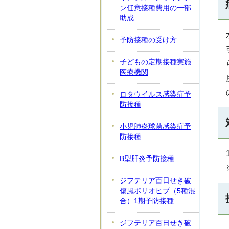
ン任意接種費用の一部
助成
予防接種の受け方
子どもの定期接種実施
医療機関
ロタウイルス感染症予
防接種
小児肺炎球菌感染症予
防接種
B型肝炎予防接種
ジフテリア百日せき破
傷風ポリオヒブ（5種混
合）1期予防接種
ジフテリア百日せき破