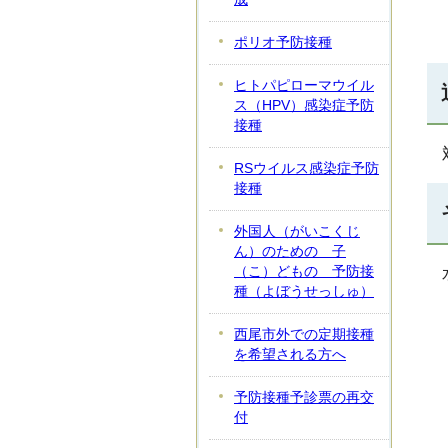
ポリオ予防接種
ヒトパピローマウイル
ス（HPV）感染症予防
接種
RSウイルス感染症予防
接種
外国人（がいこくじ
ん）のための 子
（こ）どもの 予防接
種（よぼうせっしゅ）
西尾市外での定期接種
を希望される方へ
予防接種予診票の再交
付