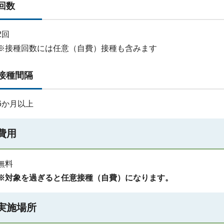
回数
2回
※接種回数には任意（自費）接種も含みます
接種間隔
6か月以上
費用
無料
※対象を過ぎると任意接種（自費）になります。
実施場所