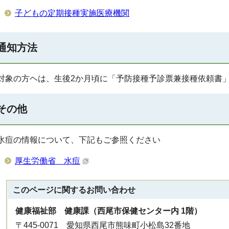
子どもの定期接種実施医療機関
通知方法
対象の方ヘは、生後2か月頃に「予防接種予診票兼接種依頼書
その他
水痘の情報について、下記もご参照ください
厚生労働省 水痘
このページに関する
お問い合わせ
健康福祉部 健康課（西尾市保健センター内 1階）
〒445-0071 愛知県西尾市熊味町小松島32番地