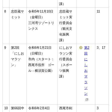
課）
8
忠臣蔵サ
令和5年11月10日
忠臣蔵サ
11
ミット
（金曜日）
ミット実
三河湾リゾートリ
行委員会
ンクス
（観光文
化振興
課）
9
第2回
令和6年1月21日
にしおマ
第2
3、17
「にしお
（日曜日）
ラソン実
回
マラソ
市内（スタート：
行委員会
に
ン」
西尾市役所 ゴー
（スポー
し
ル：横須賀公園）
ツ振興
お
課）
マ
ラ
ソ
ン
10
第66回中
令和6年2月4日
西尾市剣
3