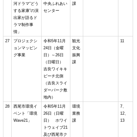
河ドラマ“どう
中央ふれあい
課
する家康”の演
センター
出家が語るド
ラマ制作事
情」
27
プロジェクシ
令和5年11月
観光
11
ョンマッピン
24日（金曜
文化
グ事業
日）～26日
振興
（日曜日）
課
吉良ワイキキ
ビーチ北側
（吉良スライ
ダーパーク敷
地内）
28
西尾市環境イ
令和5年11月
環境
7、
ベント「環境
26日（日曜
業務
12、
Wave21」
日） ホワイ
課
13
トウェイブ21
及び西尾市ク