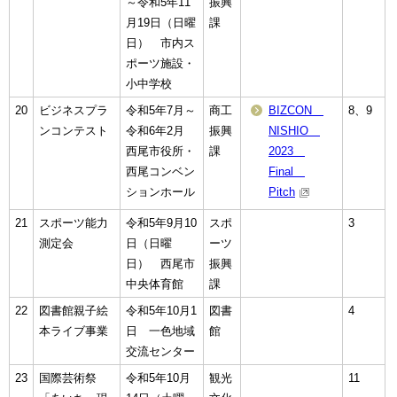
～令和5年11
振興
月19日（日曜
課
日） 市内ス
ポーツ施設・
小中学校
20
ビジネスプラ
令和5年7月～
商工
BIZCON
8、9
ンコンテスト
令和6年2月
振興
NISHIO
西尾市役所・
課
2023
西尾コンベン
Final
ションホール
Pitch
21
スポーツ能力
令和5年9月10
スポ
3
測定会
日（日曜
ーツ
日） 西尾市
振興
中央体育館
課
22
図書館親子絵
令和5年10月1
図書
4
本ライブ事業
日 一色地域
館
交流センター
23
国際芸術祭
令和5年10月
観光
11