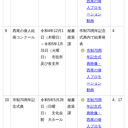
西尾の偉
人プロモ
ーション
動画
9
西尾の偉人絵
令和4年12月1
秘書
市制70周年記念
4
画コンクール
日（木曜日）
政策
式典内で結果発
～令和5年1月
課
表
31日（火曜
市制70周
日） 市役所
年記念式
及び各支所
典映像・
西尾の偉
人プロモ
ーション
動画
10
市制70周年記
令和5年5月28
秘書
市制70周
4、17
念式典
日（日曜
政策
年記念式
日） 文化会
課
典映像・
館 大ホール
西尾の偉
人プロモ