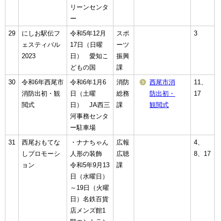
リーンセンタ
ー
29
にしお駅伝フ
令和5年12月
スポ
3
ェスティバル
17日（日曜
ーツ
2023
日） 愛知こ
振興
どもの国
課
30
令和6年西尾市
令和6年1月6
消防
西尾市消
11、
消防出初・観
日（土曜
総務
防出初・
17
閲式
日） JA西三
課
観閲式
河事務センタ
ー駐車場
31
西尾おもてな
・ナナちゃん
広報
4、
しプロモーシ
人形の装飾
広聴
8、17
ョン
令和5年9月13
課
日（水曜日）
～19日（火曜
日）名鉄百貨
店メンズ館1