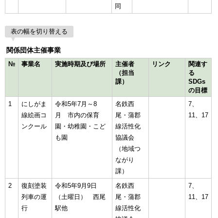
同
表の幅を切り替える
関係団体主催事業
№
事業名
実施時期及び場所
主催者
リンク
関連す
（担当
る
課）
SDGs
の目標
1
にしがま
令和5年7月～8
名鉄西
7、
線絵画コ
月 市内の保育
尾・蒲郡
11、17
ンクール
園・幼稚園・こど
線活性化
も園
協議会
（地域つ
ながり
課）
2
復刻塗装
令和5年9月9日
名鉄西
7、
列車の運
（土曜日） 西尾
尾・蒲郡
11、17
行
駅他
線活性化