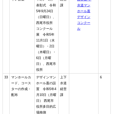
表彰式 令和
課
水道マン
5年9月24日
ホール蓋
（日曜日）、
デザイン
西尾市役所
コンクー
コンクール
ル
展 令和5年
11月1日（水
曜日）・2日
（木曜日）・
6日（月曜
日）、西尾市
役所
33
マンホールカ
デザインマン
上下
6
ード、コース
ホール蓋の設
水道
ターの作成・
置 令和5年4
経営
配布
月10日（月曜
課
日） 西尾市
役所多目的広
場南側