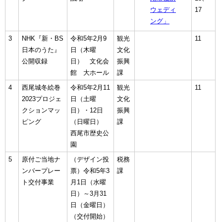
ウェディ
17
ング」
3
NHK『新・BS
令和5年2月9
観光
11
日本のうた』
日（木曜
文化
公開収録
日） 文化会
振興
館 大ホール
課
4
西尾城冬絵巻
令和5年2月11
観光
11
2023プロジェ
日（土曜
文化
クションマッ
日）・12日
振興
ピング
（日曜日）
課
西尾市歴史公
園
5
原付ご当地ナ
（デザイン投
税務
ンバープレー
票）令和5年3
課
ト交付事業
月1日（水曜
日）～3月31
日（金曜日）
（交付開始）