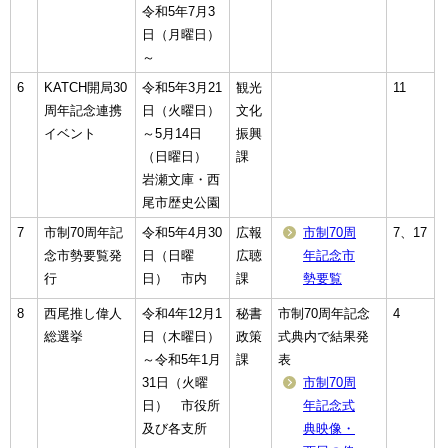
令和5年7月3
日（月曜日）
～
6
KATCH開局30
令和5年3月21
観光
11
周年記念連携
日（火曜日）
文化
イベント
～5月14日
振興
（日曜日）
課
岩瀬文庫・西
尾市歴史公園
7
市制70周年記
令和5年4月30
広報
市制70周
7、17
念市勢要覧発
日（日曜
広聴
年記念市
行
日） 市内
課
勢要覧
8
西尾推し偉人
令和4年12月1
秘書
市制70周年記念
4
総選挙
日（木曜日）
政策
式典内で結果発
～令和5年1月
課
表
31日（火曜
市制70周
日） 市役所
年記念式
及び各支所
典映像・