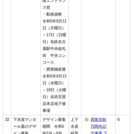
階エントラン
ス前
・動画放映
令和5年9月11
日（月曜日）
～17日（日曜
日）名鉄名古
屋駅中央改札
前 中央コン
コース
・西尾物産展
令和5年9月13
日（水曜日）
～19日（火曜
日）名鉄百貨
店本店地下催
事場
32
下水道マンホ
デザイン募集
上下
西尾市制
6
ール蓋のデザ
期間 令和5
水道
70周年記
イン募集
年5月～8月
経営
念事業 下