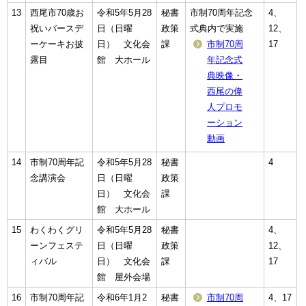
13
西尾市70歳お
令和5年5月28
秘書
市制70周年記念
4、
祝いバースデ
日（日曜
政策
式典内で実施
12、
ーケーキお披
日） 文化会
課
市制70周
17
露目
館 大ホール
年記念式
典映像・
西尾の偉
人プロモ
ーション
動画
14
市制70周年記
令和5年5月28
秘書
4
念講演会
日（日曜
政策
日） 文化会
課
館 大ホール
15
わくわくグリ
令和5年5月28
秘書
4、
ーンフェステ
日（日曜
政策
12、
ィバル
日） 文化会
課
17
館 屋外会場
16
市制70周年記
令和6年1月2
秘書
市制70周
4、17