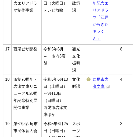
念エリアドラ
日（火曜日）
政策
年記念エ
マ制作事業
テレビ放映
課
リアドラ
マ「江戸
からきた
キラく
ん」
17
西尾ピザ開発
令和5年6月
観光
8
～ 市内3店
文化
舗
振興
課
18
市制70周年・
令和5年6月10
文化
西尾市岩
4
岩瀬文庫リニ
日（土曜日）
財課
瀬文庫
ューアル20周
～9月10日
年記念特別展
（日曜日）
開催事業
西尾市岩瀬文
庫ほか
19
第69回西尾市
令和5年6月25
スポ
3
市民体育大会
日（日曜日）
ーツ