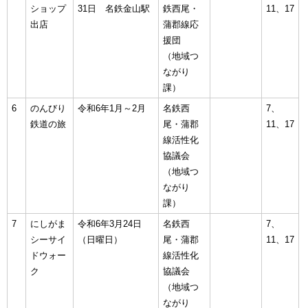
ショップ
31日 名鉄金山駅
鉄西尾・
11、17
出店
蒲郡線応
援団
（地域つ
ながり
課）
6
のんびり
令和6年1月～2月
名鉄西
7、
鉄道の旅
尾・蒲郡
11、17
線活性化
協議会
（地域つ
ながり
課）
7
にしがま
令和6年3月24日
名鉄西
7、
シーサイ
（日曜日）
尾・蒲郡
11、17
ドウォー
線活性化
ク
協議会
（地域つ
ながり