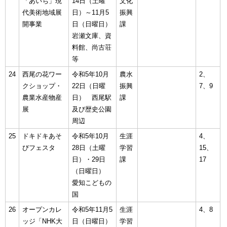
「あいち」現
14日（土曜
文化
代美術地域展
日）～11月5
振興
開事業
日（日曜日）
課
岩瀬文庫、資
料館、尚古荘
等
24
西尾の花ワー
令和5年10月
農水
2、
クショップ・
22日（日曜
振興
7、9
農業水産物産
日） 西尾駅
課
展
及び歴史公園
周辺
25
ドキドキあそ
令和5年10月
生涯
4、
びフェスタ
28日（土曜
学習
15、
日）・29日
課
17
（日曜日）
愛知こどもの
国
26
オープンカレ
令和5年11月5
生涯
4、8
ッジ「NHK大
日（日曜日）
学習