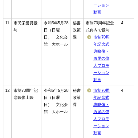
ーション
動画
11
市民栄誉賞授
令和5年5月28
秘書
市制70周年記念
4
与
日（日曜
政策
式典内で授与
日） 文化会
課
市制70周
館 大ホール
年記念式
典映像・
西尾の偉
人プロモ
ーション
動画
12
市制70周年記
令和5年5月28
秘書
市制70周
4
念映像上映
日（日曜
政策
年記念式
日） 文化会
課
典映像・
館 大ホール
西尾の偉
人プロモ
ーション
動画