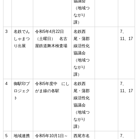
協議会
（地域つ
ながり
課）
3
名鉄でん
令和5年4月22日
名鉄西
7、
しゃまつ
（土曜日） 名古
尾・蒲郡
11、17
り出展
屋鉄道舞木検査場
線活性化
協議会
（地域つ
ながり
課）
4
御駅印プ
令和5年度中 にし
名鉄西
7、
ロジェク
がま線の各駅
尾・蒲郡
11、17
ト
線活性化
協議会
（地域つ
ながり
課）
5
地域連携
令和5年10月1日～
西尾市名
7、