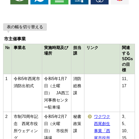
表の幅を切り替える
市主催事業
№
事業名
実施時期及び
担当
リンク
関連
場所
課
する
SDGs
の目
標
1
令和5年西尾市
令和5年1月7
消防
11、
消防出初式
日（土曜
総務
17
日） JA西三
課
河事務センタ
ー駐車場
2
市制70周年記
令和5年2月7
秘書
ワクワク
3、
念 西尾市役
日（火曜
政策
西尾創生
5、
所ウェディン
日） 市役所
課
事業「西
10、
グ
議場
尾市役所
15、