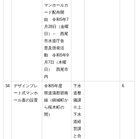
マンホールカ
ード配布開
始 令和5年7
月28日（金曜
日）～ 西尾
市水道庁舎
普及啓発活
動 令和5年9
月7日（木曜
日） 西尾市
内
34
デザインプレ
令和5年度
下水
6
ート式マンホ
県道蒲郡碧南
道整
ール蓋の設置
線（錦城町か
備課
ら桜木町の
※上
間）
下水
道経
営課
と合