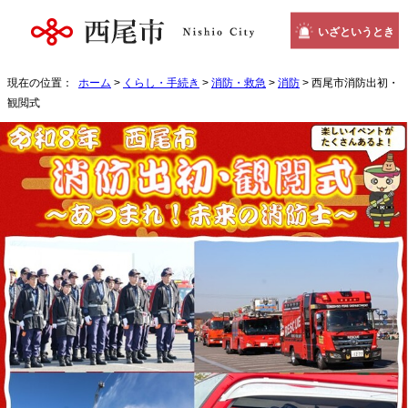
いざというとき
現在の位置：
ホーム
>
くらし・手続き
>
消防・救急
>
消防
> 西尾市消防出初・
観閲式