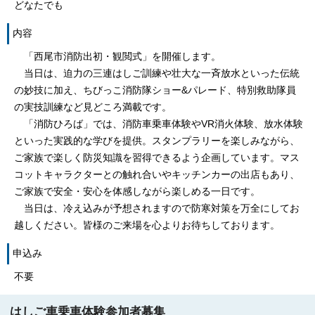
どなたでも
内容
「西尾市消防出初・観閲式」を開催します。
当日は、迫力の三連はしご訓練や壮大な一斉放水といった伝統
の妙技に加え、ちびっこ消防隊ショー&パレード、特別救助隊員
の実技訓練など見どころ満載です。
「消防ひろば」では、消防車乗車体験やVR消火体験、放水体験
といった実践的な学びを提供。スタンプラリーを楽しみながら、
ご家族で楽しく防災知識を習得できるよう企画しています。マス
コットキャラクターとの触れ合いやキッチンカーの出店もあり、
ご家族で安全・安心を体感しながら楽しめる一日です。
当日は、冷え込みが予想されますので防寒対策を万全にしてお
越しください。皆様のご来場を心よりお待ちしております。
申込み
不要
はしご車乗車体験参加者募集