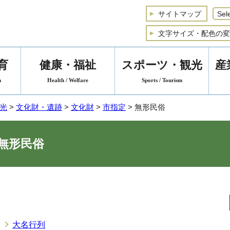
サイトマップ
文字サイズ・配色の変
育
健康・福祉
スポーツ・観光
産
n
Health / Welfare
Sports / Tourism
光
>
文化財・遺跡
>
文化財
>
市指定
> 無形民俗
無形民俗
大名行列