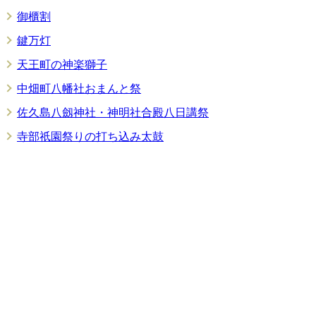
御櫃割
鍵万灯
天王町の神楽獅子
中畑町八幡社おまんと祭
佐久島八劔神社・神明社合殿八日講祭
寺部祇園祭りの打ち込み太鼓