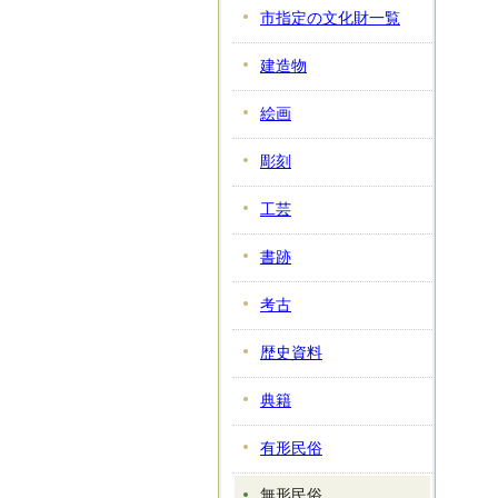
市指定の文化財一覧
建造物
絵画
彫刻
工芸
書跡
考古
歴史資料
典籍
有形民俗
無形民俗