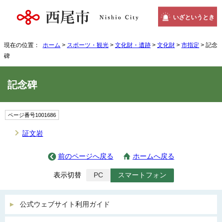
いざというとき
現在の位置：
ホーム
>
スポーツ・観光
>
文化財・遺跡
>
文化財
>
市指定
> 記念
碑
記念碑
ページ番号1001686
証文岩
前のページへ戻る
ホームへ戻る
表示切替
PC
スマートフォン
公式ウェブサイト利用ガイド