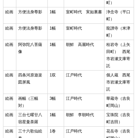
町）
絵画
方便法身尊影
1幅
室町時代 実如裏書
浄念寺（平口
町）
絵画
方便法身尊影
1幅
室町時代
龍讃寺（米津
町）
絵画
阿弥陀八菩薩
1幅
朝鮮 高麗時代
桂岩寺（上矢
像
田町） 西尾
市岩瀬文庫寄
託
絵画
四条河原遊楽
1双
江戸時代
個人蔵 西尾
図屏風
市岩瀬文庫寄
託
絵画
画幅（三幅
3幅
江戸時代
華蔵寺（吉良
対）
町岡山）
絵画
三台七曜廿八
1幅
朝鮮 李朝時代
宝珠院（吉良
宿星曼荼羅
町吉田）
絵画
三十六歌仙絵
1巻
江戸時代
花岳寺（吉良