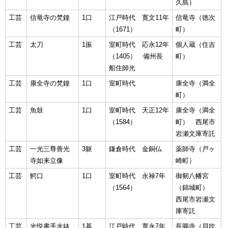
久島）
工芸
信竜寺の梵鐘
1口
江戸時代 寛文11年
信竜寺（徳次
（1671）
町）
工芸
太刀
1振
室町時代 応永12年
個人蔵（住吉
（1405） 備州長
町）
船住師光
工芸
康全寺の梵鐘
1口
室町時代
康全寺（満全
町）
工芸
魚鼓
1口
室町時代 天正12年
康全寺（満全
（1584）
町） 西尾市
岩瀬文庫寄託
工芸
一光三尊善光
3躯
鎌倉時代 金銅仏
薬師寺（戸ヶ
寺如来立像
崎町）
工芸
鰐口
1口
室町時代 永禄7年
御剱八幡宮
（1564）
（錦城町）
西尾市岩瀬文
庫寄託
工芸
光悦書手水鉢
1基
江戸時代 寛永7年
長圓寺（貝吹