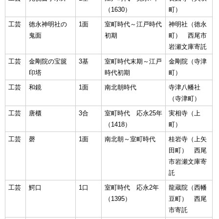
（1630）
町）
工芸
徳永神明社の
1面
室町時代～江戸時代
神明社（徳永
鬼面
初期
町） 西尾市
岩瀬文庫寄託
工芸
金剛院の宝篋
3基
室町時代末期～江戸
金剛院（寺津
印塔
時代初期
町）
工芸
和鏡
1面
南北朝時代
寺津八幡社
（寺津町）
工芸
唐櫃
3合
室町時代 応永25年
実相寺（上
（1418）
町）
工芸
磬
1面
南北朝～室町時代
桂岩寺（上矢
田町） 西尾
市岩瀬文庫寄
託
工芸
鰐口
1口
室町時代 応永2年
龍蔵院（西幡
（1395）
豆町） 西尾
市寄託