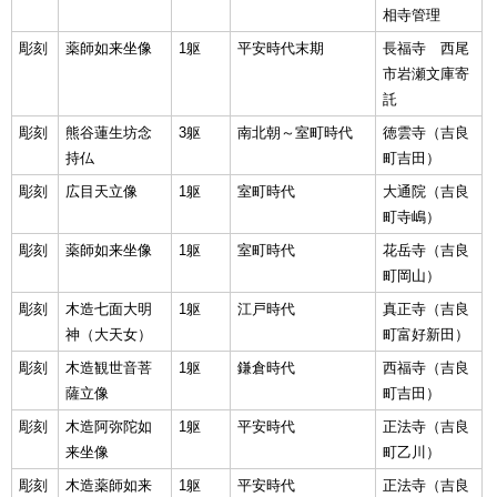
相寺管理
彫刻
薬師如来坐像
1躯
平安時代末期
長福寺 西尾
市岩瀬文庫寄
託
彫刻
熊谷蓮生坊念
3躯
南北朝～室町時代
徳雲寺（吉良
持仏
町吉田）
彫刻
広目天立像
1躯
室町時代
大通院（吉良
町寺嶋）
彫刻
薬師如来坐像
1躯
室町時代
花岳寺（吉良
町岡山）
彫刻
木造七面大明
1躯
江戸時代
真正寺（吉良
神（大天女）
町富好新田）
彫刻
木造観世音菩
1躯
鎌倉時代
西福寺（吉良
薩立像
町吉田）
彫刻
木造阿弥陀如
1躯
平安時代
正法寺（吉良
来坐像
町乙川）
彫刻
木造薬師如来
1躯
平安時代
正法寺（吉良