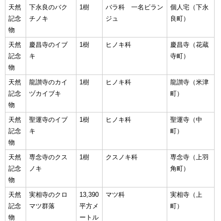
天然
下永良のバク
1樹
バラ科 一名ビラン
個人宅（下永
記念
チノキ
ジュ
良町）
物
天然
慶昌寺のイブ
1樹
ヒノキ科
慶昌寺（花蔵
記念
キ
寺町）
物
天然
龍讃寺のカイ
1樹
ヒノキ科
龍讃寺（米津
記念
ヅカイブキ
町）
物
天然
聖運寺のイブ
1樹
ヒノキ科
聖運寺（中
記念
キ
町）
物
天然
専念寺のクス
1樹
クスノキ科
専念寺（上羽
記念
ノキ
角町）
物
天然
実相寺のクロ
13,390
マツ科
実相寺（上
記念
マツ群落
平方メ
町）
物
ートル