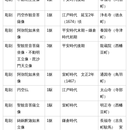
町）
彫刻
円空作観音菩
1躯
江戸時代 延宝2年
浄名寺（徳永
薩像
（1674）頃
町）
彫刻
阿弥陀如来坐
1躯
平安時代末期～鎌倉
養国寺（寺津
像
時代初期
町）
彫刻
聖観世音菩薩
3躯
平安時代後期
龍蔵院（西幡
坐像・不動明
豆町）
王立像・毘沙
門天立像
彫刻
阿弥陀如来坐
1躯
室町時代 文正2年
通因寺（鳥羽
像
（1467）
町）
彫刻
円空仏
1駆
江戸時代
太山寺（寺部
町）
彫刻
聖観音菩薩立
1駆
室町時代
明正寺（西幡
像
豆町）
彫刻
鋳銅釈迦如来
1躯
鎌倉時代
長福寺（吉良
立像
町駮馬） 実