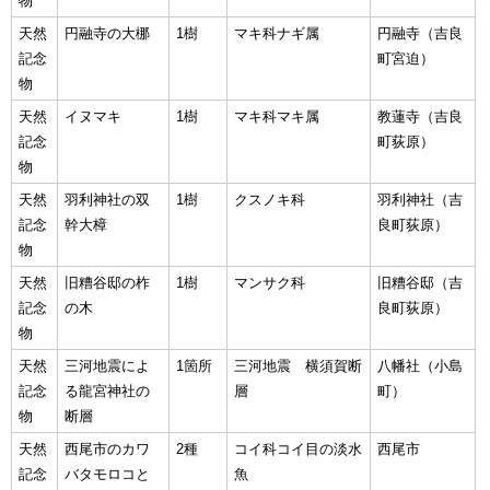
物
天然
円融寺の大梛
1樹
マキ科ナギ属
円融寺（吉良
記念
町宮迫）
物
天然
イヌマキ
1樹
マキ科マキ属
教蓮寺（吉良
記念
町荻原）
物
天然
羽利神社の双
1樹
クスノキ科
羽利神社（吉
記念
幹大樟
良町荻原）
物
天然
旧糟谷邸の柞
1樹
マンサク科
旧糟谷邸（吉
記念
の木
良町荻原）
物
天然
三河地震によ
1箇所
三河地震 横須賀断
八幡社（小島
記念
る龍宮神社の
層
町）
物
断層
天然
西尾市のカワ
2種
コイ科コイ目の淡水
西尾市
記念
バタモロコと
魚