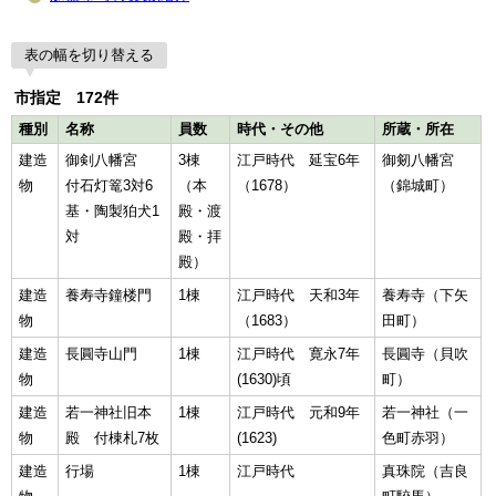
表の幅を切り替える
市指定 172件
種別
名称
員数
時代・その他
所蔵・所在
建造
御剣八幡宮
3棟
江戸時代 延宝6年
御剱八幡宮
物
付石灯篭3対6
（本
（1678）
（錦城町）
基・陶製狛犬1
殿・渡
対
殿・拝
殿）
建造
養寿寺鐘楼門
1棟
江戸時代 天和3年
養寿寺（下矢
物
（1683）
田町）
建造
長圓寺山門
1棟
江戸時代 寛永7年
長圓寺（貝吹
物
(1630)頃
町）
建造
若一神社旧本
1棟
江戸時代 元和9年
若一神社（一
物
殿 付棟札7枚
(1623)
色町赤羽）
建造
行場
1棟
江戸時代
真珠院（吉良