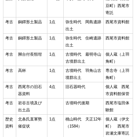
豆町）西尾市
寄託
考古
銅鐸形土製品
1点
弥生時代 岡島遺跡
西尾市資料館
出土
考古
銅鐸形土製品
1点
弥生時代 住崎遺跡
西尾市資料館
出土
考古
脚台付長頸坩
1点
古墳時代 最明寺山
個人蔵（上羽
古墳群出土
角町）
考古
高杯
1点
古墳時代 羽角山古
専念寺（上羽
墳群出土
角町）
考古
西尾市の旧石
4点
旧石器時代
個人蔵 西尾
器資料
市資料館保管
考古
岩谷古墳及び
古墳時代後期
西尾市塩田体
出土品
験館
歴史
北条氏直軍勢
1点
桃山時代 天正12年
個人蔵（伊文
資料
催促状
（1584）
町） 西尾市
岩瀬文庫寄託