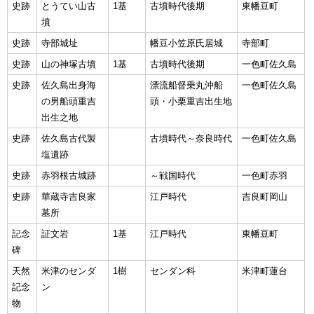
史跡
とうてい山古
1基
古墳時代後期
東幡豆町
墳
史跡
寺部城址
幡豆小笠原氏居城
寺部町
史跡
山の神塚古墳
1基
古墳時代後期
一色町佐久島
史跡
佐久島出身海
漂流船督乗丸沖船
一色町佐久島
の男船頭重吉
頭・小栗重吉出生地
出生之地
史跡
佐久島古代製
古墳時代～奈良時代
一色町佐久島
塩遺跡
史跡
赤羽根古城跡
～戦国時代
一色町赤羽
史跡
華蔵寺吉良家
江戸時代
吉良町岡山
墓所
記念
証文岩
1基
江戸時代
東幡豆町
碑
天然
米津のセンダ
1樹
センダン科
米津町蓮台
記念
ン
物