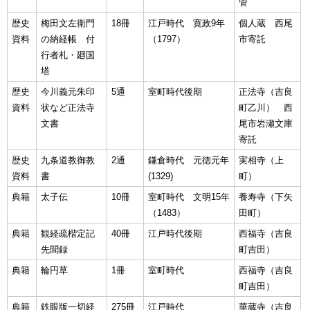
管
歴史
梅田文左衛門
18冊
江戸時代 寛政9年
個人蔵 西尾
資料
の納経帳 付
（1797）
市寄託
行者札・廻国
塔
歴史
今川義元朱印
5通
室町時代後期
正法寺（吉良
資料
状など正法寺
町乙川） 西
文書
尾市岩瀬文庫
寄託
歴史
九条道教御教
2通
鎌倉時代 元徳元年
実相寺（上
資料
書
(1329)
町）
典籍
太子伝
10冊
室町時代 文明15年
養寿寺（下矢
（1483）
田町）
典籍
観経疏楷定記
40冊
江戸時代後期
西福寺（吉良
先聞録
町吉田）
典籍
輪円草
1冊
室町時代
西福寺（吉良
町吉田）
典籍
鉄眼版一切経
275冊
江戸時代
華蔵寺（吉良