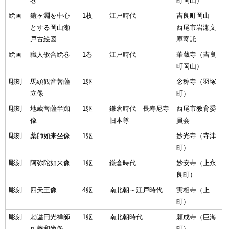
巻
町岡山）
絵画
鎧ヶ淵を中心
1枚
江戸時代
吉良町岡山
とする岡山瀬
西尾市岩瀬文
戸古絵図
庫寄託
絵画
職人歌合絵巻
1巻
江戸時代
華蔵寺（吉良
町岡山）
彫刻
馬頭観音菩薩
1躯
念称寺（羽塚
立像
町）
彫刻
地蔵菩薩半跏
1躯
鎌倉時代 長寿尼寺
西尾市教育委
像
旧本尊
員会
彫刻
薬師如来坐像
1躯
妙光寺（寺津
町）
彫刻
阿弥陀如来像
1躯
鎌倉時代
妙安寺（上永
良町）
彫刻
四天王像
4躯
南北朝～江戸時代
実相寺（上
町）
彫刻
勅謚円光禅師
1躯
南北朝時代
願成寺（巨海
可菴和尚像
町）