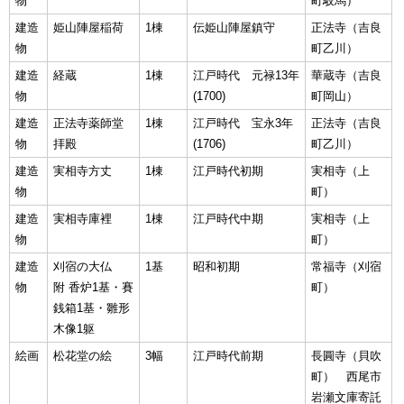
物
町駮馬）
建造
姫山陣屋稲荷
1棟
伝姫山陣屋鎮守
正法寺（吉良
物
町乙川）
建造
経蔵
1棟
江戸時代 元禄13年
華蔵寺（吉良
物
(1700)
町岡山）
建造
正法寺薬師堂
1棟
江戸時代 宝永3年
正法寺（吉良
物
拝殿
(1706)
町乙川）
建造
実相寺方丈
1棟
江戸時代初期
実相寺（上
物
町）
建造
実相寺庫裡
1棟
江戸時代中期
実相寺（上
物
町）
建造
刈宿の大仏
1基
昭和初期
常福寺（刈宿
物
附 香炉1基・賽
町）
銭箱1基・雛形
木像1躯
絵画
松花堂の絵
3幅
江戸時代前期
長圓寺（貝吹
町） 西尾市
岩瀬文庫寄託