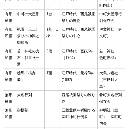
町岡山）
有形
中町の大屋形
1台
江戸時代 西尾祇園
中町大屋形行
民俗
祭りの練物
列保存会
有形
祇園（天王）
1基・1
江戸時代 西尾祇園
伊文神社（伊
民俗
祭りの神輿と
棟
祭りの中心
文町）
御旅所
有形
若一神社の力
5個
江戸時代 寛政6年
若一神社（一
民俗
石 付書状一
（1794）
色町赤羽）
通
有形
絵馬「橋弁
1面
江戸時代 元禄5年
大島八幡社
民俗
慶」
(1692)
（吉良町大
島）
無形
大名行列
西尾祇園祭りの練り
肴町大名行列
民俗
物
保存会
無形
御櫃割
五穀豊穣を祈願する
神明社（室
民俗
室町神明社例祭
町） 室町町
内会