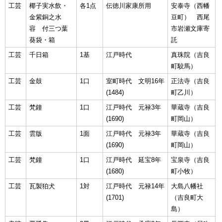
工芸
椰子実水飲・
各1点
伝徳川家康所用
安泰寺（西幡
金紫銅之水
豆町） 西尾
容 付三つ葉
市岩瀬文庫寄
葵袋・箱
託
工芸
千日箱
1基
江戸時代
真珠院（吉良
町駮馬）
工芸
金鼓
1口
室町時代 文明16年
正法寺（吉良
(1484)
町乙川）
工芸
梵鐘
1口
江戸時代 元禄3年
華蔵寺（吉良
(1690)
町岡山）
工芸
雲版
1面
江戸時代 元禄3年
華蔵寺（吉良
(1690)
町岡山）
工芸
梵鐘
1口
江戸時代 延宝8年
宝泉寺（吉良
(1680)
町小牧）
工芸
瓦製狛犬
1対
江戸時代 元禄14年
大島八幡社
(1701)
（吉良町大
島）