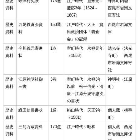
歴史
寺津村免状
173通
江戸時代 寛永元～
寺津町内会
資料
慶応3年（1624～
西尾市岩瀬文
1867）
庫寄託
歴史
西尾義倉会資
153通
江戸時代～大正 貧
西尾市岩瀬文
資料
料
民救済団体「義倉
庫
会」の記録
歴史
今川義元寄進
1点
室町時代 永禄元年
法光寺（法光
資料
状
（1558）
寺町） 西尾
市岩瀬文庫寄
託
歴史
江原神明社御
3巻
室町時代 永禄3年
神明社（江原
資料
三書
以前 松平信光・清
町）
康・江原丹波守忠次
の書状
歴史
織田信長書状
1通
桃山時代 天正9年
個人蔵（横手
資料
（1581）
町）
歴史
三河万歳資料
170点
江戸時代～昭和
個人蔵 西尾
資料
市岩瀬文庫保