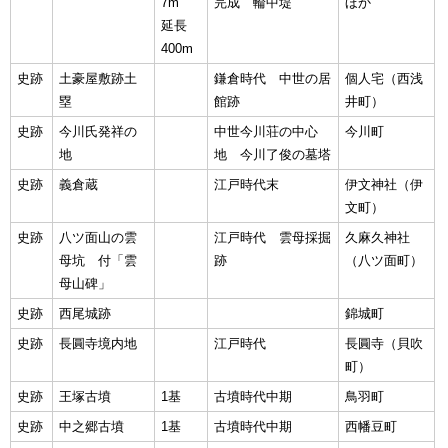
7m
完成 輪中堤
ほか
延長
400m
史跡
土豪屋敷跡土
鎌倉時代 中世の居
個人宅（西浅
塁
館跡
井町）
史跡
今川氏発祥の
中世今川荘の中心
今川町
地
地 今川了俊の墓塔
史跡
義倉蔵
江戸時代末
伊文神社（伊
文町）
史跡
八ツ面山の雲
江戸時代 雲母採掘
久麻久神社
母坑 付「雲
跡
（八ツ面町）
母山碑」
史跡
西尾城跡
錦城町
史跡
長圓寺境内地
江戸時代
長圓寺（貝吹
町）
史跡
王塚古墳
1基
古墳時代中期
鳥羽町
史跡
中之郷古墳
1基
古墳時代中期
西幡豆町