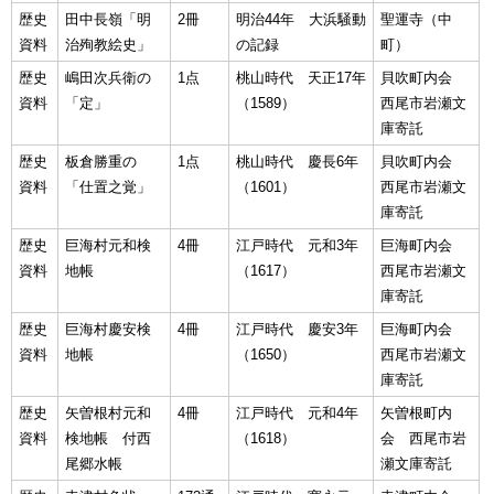
歴史
田中長嶺「明
2冊
明治44年 大浜騒動
聖運寺（中
資料
治殉教絵史」
の記録
町）
歴史
嶋田次兵衛の
1点
桃山時代 天正17年
貝吹町内会
資料
「定」
（1589）
西尾市岩瀬文
庫寄託
歴史
板倉勝重の
1点
桃山時代 慶長6年
貝吹町内会
資料
「仕置之覚」
（1601）
西尾市岩瀬文
庫寄託
歴史
巨海村元和検
4冊
江戸時代 元和3年
巨海町内会
資料
地帳
（1617）
西尾市岩瀬文
庫寄託
歴史
巨海村慶安検
4冊
江戸時代 慶安3年
巨海町内会
資料
地帳
（1650）
西尾市岩瀬文
庫寄託
歴史
矢曽根村元和
4冊
江戸時代 元和4年
矢曽根町内
資料
検地帳 付西
（1618）
会 西尾市岩
尾郷水帳
瀬文庫寄託