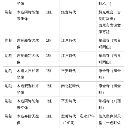
坐像
町乙川）
彫刻
木造阿弥陀如
1躯
鎌倉時代
慧光教会（吉
来坐像
良町富田）
西尾市岩瀬文
庫寄託
彫刻
吉良義安の木
1躯
江戸時代
華蔵寺（吉良
像
町岡山）
彫刻
吉良義定の木
1躯
江戸時代
華蔵寺（吉良
像
町岡山）
彫刻
木造大日如来
1躯
平安時代
康全寺（満全
坐像
町）
彫刻
木造釈迦如来
1躯
南北朝時代
康全寺（満全
坐像
町）
彫刻
木造阿弥陀如
1躯
平安時代
常福寺（刈宿
来立像
町）
彫刻
木造弁財天坐
1躯
室町時代 応永17年
佐久島弁財天
像
（1410）
堂（一色町佐