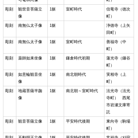
彫刻
観世音菩薩立
1躯
室町時代
信竜寺（徳次
像
町）
彫刻
南無仏太子像
1躯
浄徳寺（上矢
田町）
彫刻
南無仏太子像
1躯
室町時代
善福寺（中
町）
彫刻
薬師如来坐像
1躯
鎌倉時代初期
蓮光寺（鎌谷
町）
彫刻
如意輪観音坐
1躯
南北朝時代
実相寺（上
像
町）
彫刻
地蔵菩薩半跏
1躯
南北朝～室町時代
法光寺（法光
像
寺町） 西尾
市岩瀬文庫寄
託
彫刻
観音菩薩立像
1躯
平安時代後期
東向寺（駒場
町）
彫刻
不動明王立像
1躯
平安時代後期
常福寺（刈宿