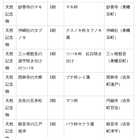
天然
妙善寺のマキ
1樹
マキ科
妙善寺（東幡
記念
豆町）
物
天然
沖嶋社のタブ
1樹
クスノキ科タブノキ
沖嶋社（東幡
記念
ノキ
属
豆町）
物
天然
三ヶ根観音の
1樹
ツバキ科 紅白咲き
三ヶ根観音
記念
源平咲き分け
分け
（東幡豆町）
物
のツバキ
天然
西林寺の大椎
1樹
ブナ科シイ属
西林寺（吉良
記念
町瀬戸）
物
天然
吉良の五本松
2樹
マツ科
円融寺（吉良
記念
町宮迫）
物
天然
観音寺の江戸
1樹
バラ科サクラ属
観音寺（吉良
記念
彼岸
町津平）