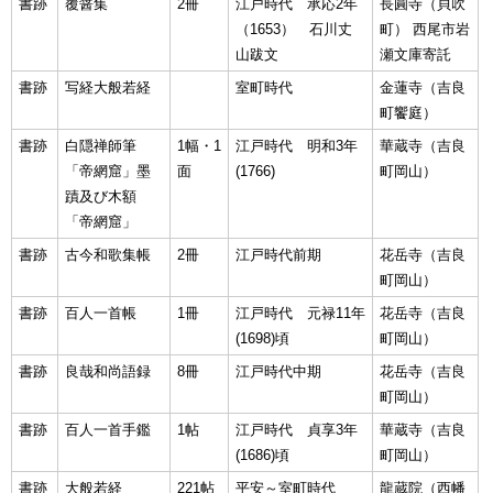
書跡
覆醤集
2冊
江戸時代 承応2年
長圓寺（貝吹
（1653） 石川丈
町） 西尾市岩
山跋文
瀬文庫寄託
書跡
写経大般若経
室町時代
金蓮寺（吉良
町饗庭）
書跡
白隠禅師筆
1幅・1
江戸時代 明和3年
華蔵寺（吉良
「帝網窟」墨
面
(1766)
町岡山）
蹟及び木額
「帝網窟」
書跡
古今和歌集帳
2冊
江戸時代前期
花岳寺（吉良
町岡山）
書跡
百人一首帳
1冊
江戸時代 元禄11年
花岳寺（吉良
(1698)頃
町岡山）
書跡
良哉和尚語録
8冊
江戸時代中期
花岳寺（吉良
町岡山）
書跡
百人一首手鑑
1帖
江戸時代 貞享3年
華蔵寺（吉良
(1686)頃
町岡山）
書跡
大般若経
221帖
平安～室町時代
龍蔵院（西幡