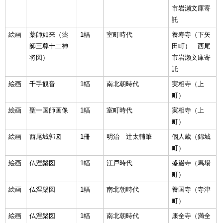
市岩瀬文庫寄
託
絵画
薬師如来（薬
1幅
室町時代
養寿寺（下矢
師三尊十二神
田町） 西尾
将図）
市岩瀬文庫寄
託
絵画
千手観音
1幅
南北朝時代
実相寺（上
町）
絵画
聖一国師画像
1幅
室町時代
実相寺（上
町）
絵画
西尾城郭図
1冊
明治 辻太輔筆
個人蔵（錦城
町）
絵画
仏涅槃図
1幅
江戸時代
盛巌寺（馬場
町）
絵画
仏涅槃図
1幅
南北朝時代
養国寺（寺津
町）
絵画
仏涅槃図
1幅
南北朝時代
康全寺（満全