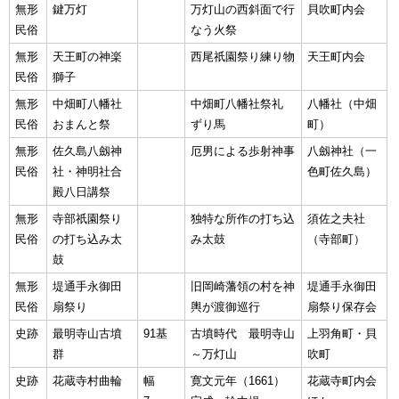
無形
鍵万灯
万灯山の西斜面で行
貝吹町内会
民俗
なう火祭
無形
天王町の神楽
西尾祇園祭り練り物
天王町内会
民俗
獅子
無形
中畑町八幡社
中畑町八幡社祭礼
八幡社（中畑
民俗
おまんと祭
ずり馬
町）
無形
佐久島八劔神
厄男による歩射神事
八劔神社（一
民俗
社・神明社合
色町佐久島）
殿八日講祭
無形
寺部祇園祭り
独特な所作の打ち込
須佐之夫社
民俗
の打ち込み太
み太鼓
（寺部町）
鼓
無形
堤通手永御田
旧岡崎藩領の村を神
堤通手永御田
民俗
扇祭り
輿が渡御巡行
扇祭り保存会
史跡
最明寺山古墳
91基
古墳時代 最明寺山
上羽角町・貝
群
～万灯山
吹町
史跡
花蔵寺村曲輪
幅
寛文元年（1661）
花蔵寺町内会