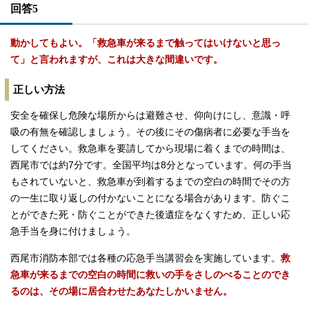
回答5
動かしてもよい。「救急車が来るまで触ってはいけないと思っ
て」と言われますが、これは大きな間違いです。
正しい方法
安全を確保し危険な場所からは避難させ、仰向けにし、意識・呼
吸の有無を確認しましょう。その後にその傷病者に必要な手当を
してください。救急車を要請してから現場に着くまでの時間は、
西尾市では約7分です。全国平均は8分となっています。何の手当
もされていないと、救急車が到着するまでの空白の時間でその方
の一生に取り返しの付かないことになる場合があります。防ぐこ
とができた死・防ぐことができた後遺症をなくすため、正しい応
急手当を身に付けましょう。
西尾市消防本部では各種の応急手当講習会を実施しています。
救
急車が来るまでの空白の時間に救いの手をさしのべることのでき
るのは、その場に居合わせたあなたしかいません。