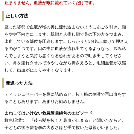
止まりません。血液が喉に流れていくだけです。
正しい方法
座った姿勢で血液が喉の奥に流れ込まないようにあごを引き、顔
をやや下向きにします。親指と人指し指で鼻の下の方をつまみ、
出血している部位を圧迫します。しっかりと3分以上続けて押さえ
るのがこつです。口の中に血液が流れ出てくるようなら、飲み込
んでしまうと気持ち悪くなる恐れがあるので吐き出してくださ
い。鼻を濡れタオルで冷やしながら押さえると、毛細血管が収縮
して、出血が止まりやすくなります。
間違った方法
ティッシュペーパーを鼻に詰めると、抜く時の刺激で再出血をす
ることもあります。あまりお勧めしません。
まねしてはいけない救急隊員絶句のエピソード
救急現場で、『後ろ髪を抜くと鼻血が止まる』と聞いたからと、
子どもの後ろ髪を拳の大きさほど手で抜いた母親がいました。