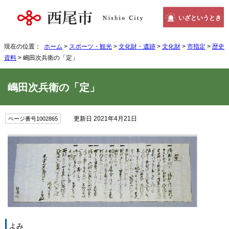
いざというとき
現在の位置：
ホーム
>
スポーツ・観光
>
文化財・遺跡
>
文化財
>
市指定
>
歴史
資料
> 嶋田次兵衛の「定」
嶋田次兵衛の「定」
更新日 2021年4月21日
ページ番号1002865
よみ