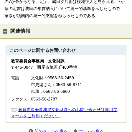
の7か条からなる「定」。嶋田次兵衛は検地役人と見られる。7か
条の定書は農民の年貢納入について統一的基準を示したもので、
家康が領国内の統一的支配をねらったものである。
関連情報
このページに関する
お問い合わせ
教育委員会事務局 文化財課
〒445-0847 西尾市亀沢町480番地
電話
文化財：0563-56-2459
市史編さん：0563-56-8711
庶務：0563-56-6660
ファクス
0563-56-2787
教育委員会事務局文化財課へのお問い合わせは専用フ
ォームをご利用ください。
前のページへ戻る
ホームへ戻る