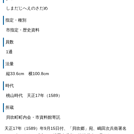
しまだじへえのさだめ
指定・種別
市指定・歴史資料
員数
1通
法量
縦33.6cm 横100.8cm
時代
桃山時代 天正17年（1589）
所蔵
貝吹町町内会・市資料館寄託
天正17年（1589）年9月15日付、「貝吹郷」宛、嶋田次兵衛署名