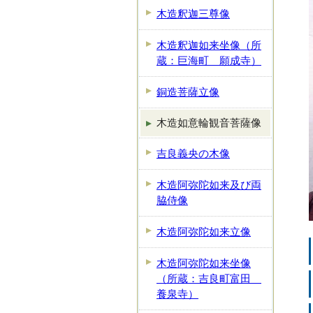
木造釈迦三尊像
木造釈迦如来坐像（所
蔵：巨海町 願成寺）
銅造菩薩立像
木造如意輪観音菩薩像
吉良義央の木像
木造阿弥陀如来及び両
脇侍像
木造阿弥陀如来立像
木造阿弥陀如来坐像
（所蔵：吉良町富田
養泉寺）