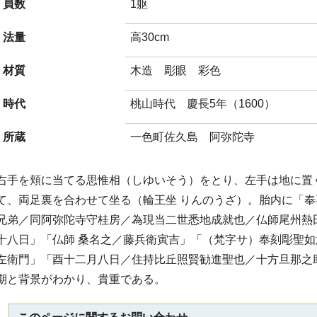
員数
1躯
法量
高30cm
材質
木造 彫眼 彩色
時代
桃山時代 慶長5年（1600）
所蔵
一色町佐久島 阿弥陀寺
右手を頬に当てる思惟相（しゆいそう）をとり、左手は地に置
て、両足裏を合わせて坐る（輪王坐 りんのうざ）。胎内に「
兄弟／同阿弥陀寺守桂房／為現当二世悉地成就也／仏師尾州熱
十八日」「仏師 桑名之／藤兵衛寅吉」「（梵字サ）奉刻彫聖
左衛門」「酉十二月八日／住持比丘照賢勧進聖也／十方旦那之
期と背景がわかり、貴重である。