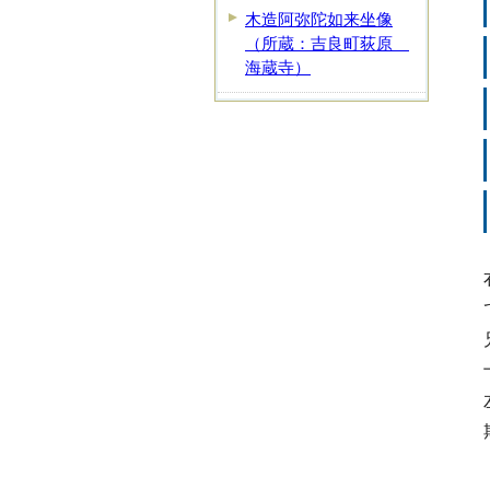
木造阿弥陀如来坐像
（所蔵：吉良町荻原
海蔵寺）