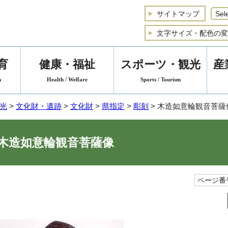
サイトマップ
文字サイズ・配色の変
育
健康・福祉
スポーツ・観光
産
n
Health / Welfare
Sports / Tourism
光
>
文化財・遺跡
>
文化財
>
県指定
>
彫刻
> 木造如意輪観音菩薩
木造如意輪観音菩薩像
ページ番号