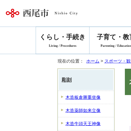
くらし・手続き
子育て・教
Living / Procedures
Parenting / Educatio
現在の位置：
ホーム
>
スポーツ・観
彫刻
木造板倉勝重坐像
木造薬師如来立像
木造牛頭天王神像