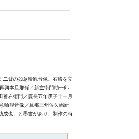
く二臂の如意輪観音像。右膝を立
奉再興本旦那孫／新左衛門助一郎
田善右衛門／慶長五年庚子十一月
如意輪観音像／旦那三州佐久嶋新
助成也」と墨書があり、制作の時