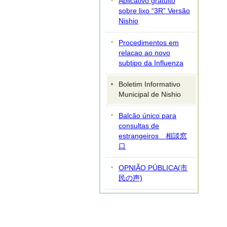
Aplicativo gratuito
sobre lixo “3R” Versão
Nishio
Procedimentos em
relacao ao novo
subtipo da Influenza
Boletim Informativo
Municipal de Nishio
Balcão único para
consultas de
estrangeiros
相談窓
口
OPNIÃO PÚBLICA
(市
民の声)