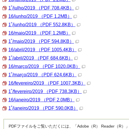
1˚/julho/2019
（PDF 708.4KB）
16/junho/2019
（PDF 1.2MB）
1˚/junho/2019
（PDF 552.8KB）
16/maio/2019
（PDF 1.2MB）
1˚/maio/2019
（PDF 594.8KB）
16/abril/2019
（PDF 1005.4KB）
1˚/abril/2019
（PDF 684.6KB）
16/março/2019
（PDF 1020.0KB）
1˚/março/2019
（PDF 624.6KB）
16/fevereiro/2019
（PDF 1007.3KB）
1˚/fevereiro/2019
（PDF 738.3KB）
16/janeiro/2019
（PDF 2.0MB）
1˚/janeiro/2019
（PDF 590.0KB）
PDFファイルをご覧いただくには、「Adobe（R） Reader（