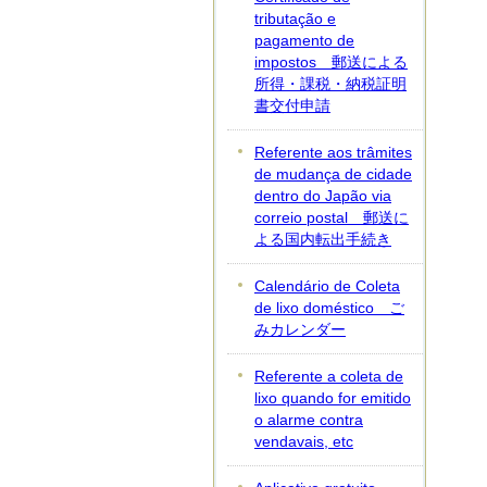
tributação e
pagamento de
impostos
郵送による
所得・課税・納税証明
書交付申請
Referente aos trâmites
de mudança de cidade
dentro do Japão via
correio postal
郵送に
よる国内転出手続き
Calendário de Coleta
de lixo doméstico
ご
みカレンダー
Referente a coleta de
lixo quando for emitido
o alarme contra
vendavais, etc