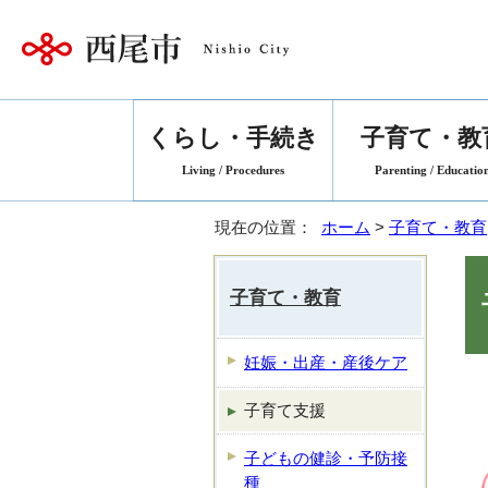
くらし・手続き
子育て・教
Living / Procedures
Parenting / Educatio
現在の位置：
ホーム
>
子育て・教育
子育て・教育
妊娠・出産・産後ケア
子育て支援
子どもの健診・予防接
種