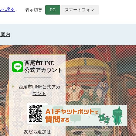
ムへ戻る
表示切替
PC
スマートフォン
織案内
西尾市LINE
公式アカウント
西尾市LINE公式アカ
ウント
友だち追加は