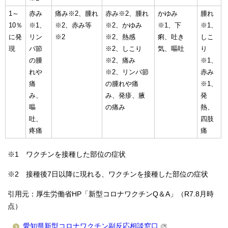
1～
赤み
痛み※2、腫れ
赤み※2、腫れ
かゆみ
腫れ
10％
※1、
※2、赤み等
※2、かゆみ
※1、下
※1、
に発
リン
※2
※2、熱感
痢、吐き
しこ
現
パ節
※2、しこり
気、嘔吐
り
の腫
※2、痛み
※1、
れや
※2、リンパ節
赤み
痛
の腫れや痛
※1、
み、
み、発疹、腋
発
嘔
の痛み
熱、
吐、
四肢
疼痛
痛
※1 ワクチンを接種した部位の症状
※2 接種後7日以降に現れる、ワクチンを接種した部位の症状
引用元：厚生労働省HP「新型コロナワクチンQ＆A」（R7.8月時
点）
愛知県新型コロナワクチン副反応相談窓口