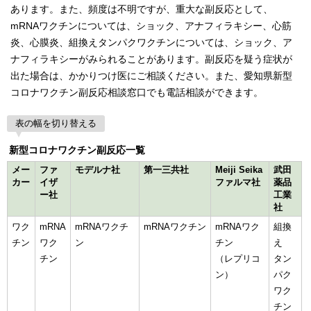
あります。また、頻度は不明ですが、重大な副反応として、
mRNAワクチンについては、ショック、アナフィラキシー、心筋
炎、心膜炎、組換えタンパクワクチンについては、ショック、ア
ナフィラキシーがみられることがあります。副反応を疑う症状が
出た場合は、かかりつけ医にご相談ください。また、愛知県新型
コロナワクチン副反応相談窓口でも電話相談ができます。
表の幅を切り替える
新型コロナワクチン副反応一覧
メー
ファ
モデルナ社
第一三共社
Meiji Seika
武田
カー
イザ
ファルマ社
薬品
ー社
工業
社
ワク
mRNA
mRNAワクチ
mRNAワクチン
mRNAワク
組換
チン
ワク
ン
チン
え
チン
（レプリコ
タン
ン）
パク
ワク
チン