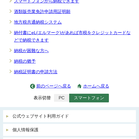
スマートフォンから納税できます
酒類販売業免許申請用証明願
地方税共通納税システム
納付書にeL(エルマーク)があれば市税をクレジットカードな
どで納税できます
納税が困難な方へ
納税の猶予
納税証明書の申請方法
前のページへ戻る
ホームへ戻る
表示切替
PC
スマートフォン
公式ウェブサイト利用ガイド
個人情報保護