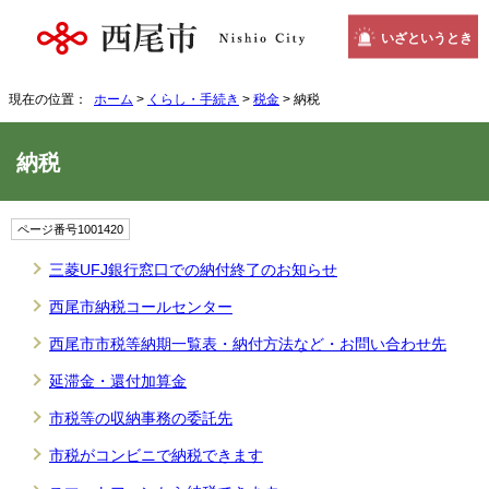
いざというとき
現在の位置：
ホーム
>
くらし・手続き
>
税金
> 納税
納税
ページ番号1001420
三菱UFJ銀行窓口での納付終了のお知らせ
西尾市納税コールセンター
西尾市市税等納期一覧表・納付方法など・お問い合わせ先
延滞金・還付加算金
市税等の収納事務の委託先
市税がコンビニで納税できます