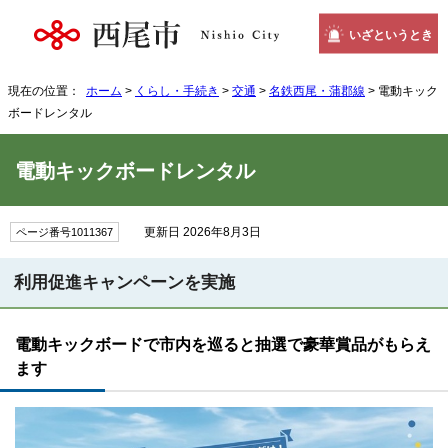
いざというとき
現在の位置：
ホーム
>
くらし・手続き
>
交通
>
名鉄西尾・蒲郡線
> 電動キック
ボードレンタル
電動キックボードレンタル
更新日 2026年8月3日
ページ番号1011367
利用促進キャンペーンを実施
電動キックボードで市内を巡ると抽選で豪華賞品がもらえ
ます