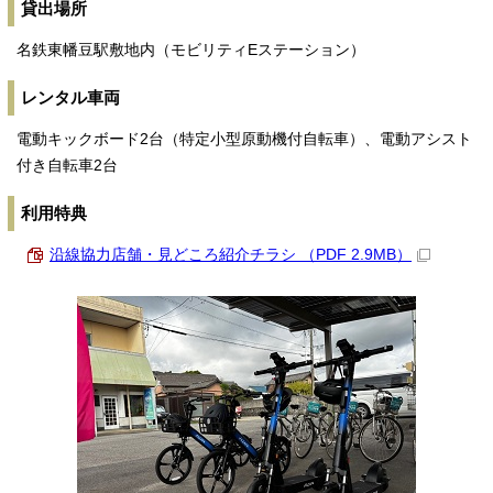
貸出場所
名鉄東幡豆駅敷地内（モビリティEステーション）
レンタル車両
電動キックボード2台（特定小型原動機付自転車）、電動アシスト
付き自転車2台
利用特典
沿線協力店舗・見どころ紹介チラシ （PDF 2.9MB）