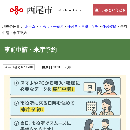
いざというとき
現在の位置：
ホーム
>
くらし・手続き
>
住民票・戸籍・証明
>
住民登録
> 事前
申請・来庁予約
事前申請・来庁予約
更新日 2026年2月6日
ページ番号1011288