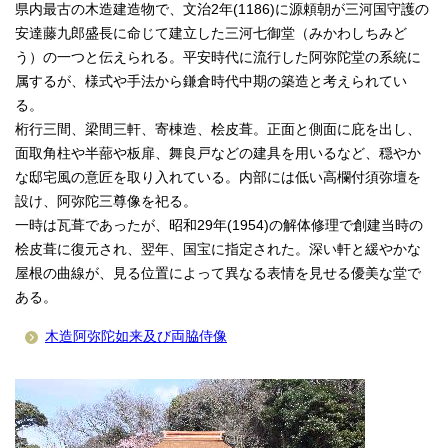
県内最古の木造建造物で、文治2年(1186)に源頼朝が三河国守護の
安達藤九郎盛長に命じて建立した三河七御堂（みかわしちみど
う）の一つと伝えられる。平安時代に流行した阿弥陀堂の系統に
属するが、様式や手法から鎌倉時代中期の築造と考えられてい
る。
桁行三間、梁間三軒、寄棟造、桧皮葺。正面と側面に庇を出し、
面取角柱や半蔀や板扉、舞良戸などの建具を用いるなど、穏やか
な邸宅風の意匠を取り入れている。内部には低い高欄付須弥壇を
設け、阿弥陀三尊像を祀る。
一時は瓦葺であったが、昭和29年(1954)の解体修理で創建当時の
桧皮葺に復元され、翌年、国宝に指定された。深い軒と緩やかな
屋根の曲線が、見る位置によって異なる表情を見せる優美な堂で
ある。
木造阿弥陀如来及び両脇侍像