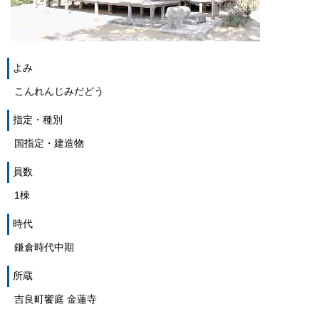
よみ
こんれんじみだどう
指定・種別
国指定・建造物
員数
1棟
時代
鎌倉時代中期
所蔵
吉良町饗庭 金蓮寺