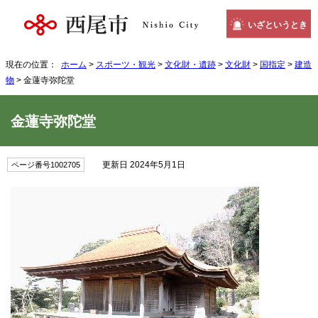
いざというとき
現在の位置：
ホーム
>
スポーツ・観光
>
文化財・遺跡
>
文化財
>
国指定
>
建造
物
> 金蓮寺弥陀堂
金蓮寺弥陀堂
更新日 2024年5月1日
ページ番号1002705