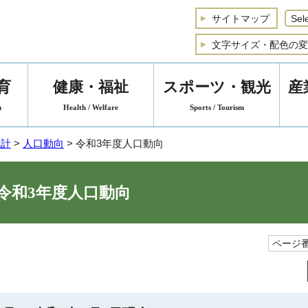
サイトマップ
文字サイズ・配色の変
育
健康・福祉
スポーツ・観光
産
n
Health / Welfare
Sports / Tourism
統計
>
人口動向
> 令和3年度人口動向
令和3年度人口動向
ページ番