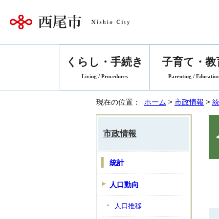
くらし・手続き
子育て・教
Living / Procedures
Parenting / Educatio
現在の位置：
ホーム
>
市政情報
>
市政情報
統計
人口動向
人口推移