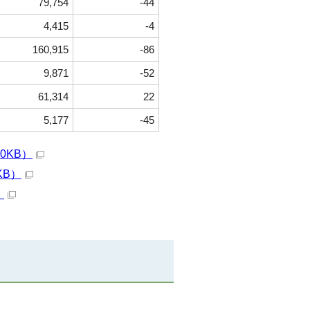
79,754
-44
4,415
-4
160,915
-86
9,871
-52
61,314
22
5,177
-45
0KB）
KB）
）