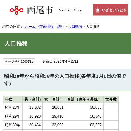
いざというとき
現在の位置：
ホーム
>
市政情報
>
統計
>
人口動向
> 人口推移
人口推移
更新日 2021年4月27日
ページ番号1003711
昭和28年から昭和56年の人口推移(各年度1月1日の値で
す)
年次
男（合計)
女（合計）
合計（住基＋外録）
世帯数
昭和28年
13,982
16,051
30,033
昭和29年
16,928
19,418
36,346
昭和30年
30,464
33,093
63,557