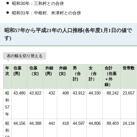
昭和30年：三和村との合併
昭和31年：中根村、米津村との合併
昭和57年から平成21年の人口推移(各年度1月1日の値で
す)
表の幅を切り替える
年
住基
住基
外録
外録
男
女
合計
世帯数
次
(男)
（女)
(男)
(女)
（合
（合
（住基
計)
計）
＋外
録）
昭
43,480
43,922
432
408
43,912
44,330
88,242
23,657
和
57
年
昭
44,156
44,388
441
418
44,597
44,806
89,403
24,134
和