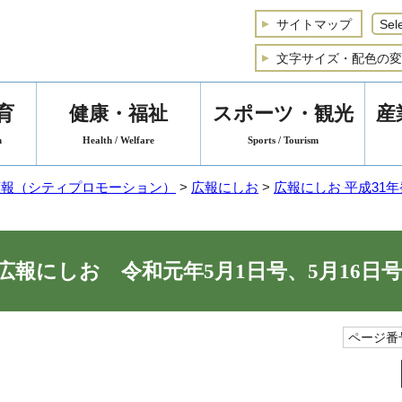
サイトマップ
文字サイズ・配色の変
育
健康・福祉
スポーツ・観光
産
n
Health / Welfare
Sports / Tourism
広報（シティプロモーション）
>
広報にしお
>
広報にしお 平成31
広報にしお 令和元年5月1日号、5月16日号
ページ番号