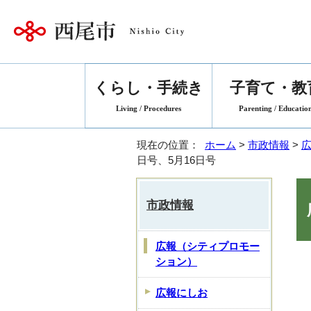
くらし・手続き
子育て・教
Living / Procedures
Parenting / Educatio
現在の位置：
ホーム
>
市政情報
>
日号、5月16日号
市政情報
広報（シティプロモー
ション）
広報にしお