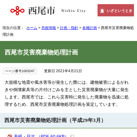
いざというとき
現在の位置：
ホーム
>
市政情報
>
計画・指針
>
各種計画
> 西尾市災害廃棄物処
理計画
西尾市災害廃棄物処理計画
更新日 2021年4月21日
ページ番号1003247
大規模な地震や風水害等が発生した際には、建物被害によるがれ
きや倒壊家具等の片付けごみを主とした災害廃棄物が大量に発生
します。西尾市では、これら災害時に発生した廃棄物を迅速に処
理するため、西尾市災害廃棄物処理計画を策定しています。
西尾市災害廃棄物処理計画（平成29年3月）
表紙・目次 （PDF 60.6KB）