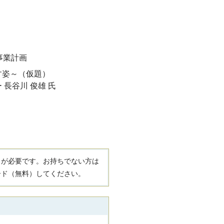
事業計画
す姿～（仮題）
長谷川 俊雄 氏
R）」が必要です。お持ちでない方は
ード（無料）してください。