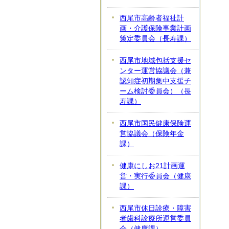
西尾市高齢者福祉計
画・介護保険事業計画
策定委員会（長寿課）
西尾市地域包括支援セ
ンター運営協議会（兼
認知症初期集中支援チ
ーム検討委員会）（長
寿課）
西尾市国民健康保険運
営協議会（保険年金
課）
健康にしお21計画運
営・実行委員会（健康
課）
西尾市休日診療・障害
者歯科診療所運営委員
会（健康課）