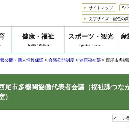
サイトマップ
文字サイズ・配色の変
育
健康・福祉
スポーツ・観光
産
n
Health / Welfare
Sports / Tourism
情報公開・個人情報保護
>
会議公開制度
>
健康福祉部
> 西尾市多
西尾市多機関協働代表者会議（福祉課つな
室）
ページ番