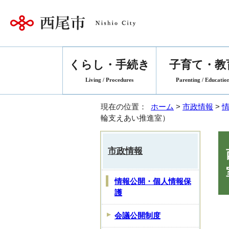
くらし・手続き
子育て・教
Living / Procedures
Parenting / Educatio
現在の位置：
ホーム
>
市政情報
>
輪支えあい推進室）
市政情報
情報公開・個人情報保
護
会議公開制度