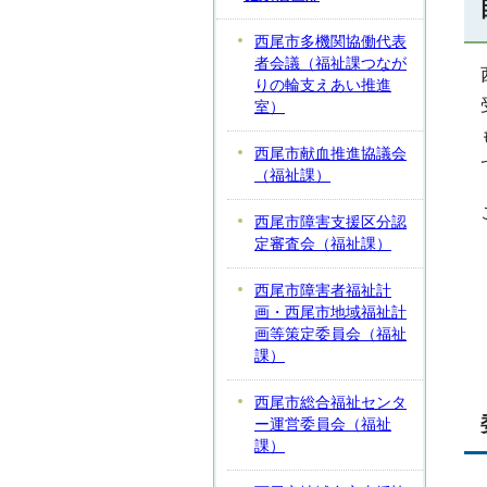
西尾市多機関協働代表
者会議（福祉課つなが
りの輪支えあい推進
室）
西尾市献血推進協議会
（福祉課）
西尾市障害支援区分認
定審査会（福祉課）
西尾市障害者福祉計
画・西尾市地域福祉計
画等策定委員会（福祉
課）
西尾市総合福祉センタ
ー運営委員会（福祉
課）