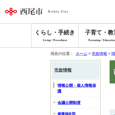
くらし・手続き
子育て・教
Living / Procedures
Parenting / Educatio
現在の位置：
ホーム
>
市政情報
>
市政情報
情報公開・個人情報保
護
会議公開制度
健康福祉部