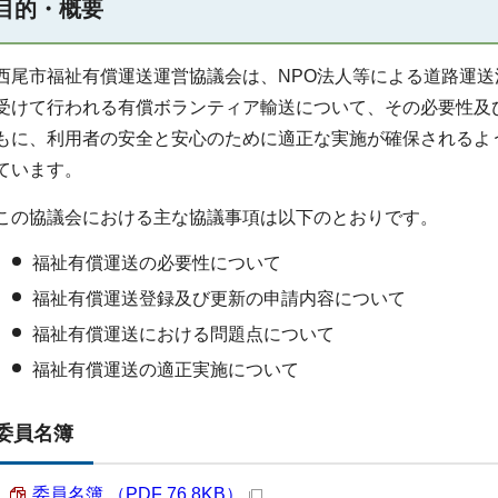
目的・概要
西尾市福祉有償運送運営協議会は、NPO法人等による道路運送
受けて行われる有償ボランティア輸送について、その必要性及
もに、利用者の安全と安心のために適正な実施が確保されるよ
ています。
この協議会における主な協議事項は以下のとおりです。
福祉有償運送の必要性について
福祉有償運送登録及び更新の申請内容について
福祉有償運送における問題点について
福祉有償運送の適正実施について
委員名簿
委員名簿 （PDF 76.8KB）