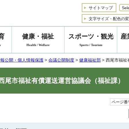
サイトマップ
文字サイズ・配色の変
育
健康・福祉
スポーツ・観光
産
n
Health / Welfare
Sports / Tourism
情報公開・個人情報保護
>
会議公開制度
>
健康福祉部
> 西尾市福
西尾市福祉有償運送運営協議会（福祉課）
ページ番号