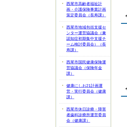
西尾市高齢者福祉計
画・介護保険事業計画
策定委員会（長寿課）
西尾市地域包括支援セ
ンター運営協議会（兼
認知症初期集中支援チ
ーム検討委員会）（長
寿課）
西尾市国民健康保険運
営協議会（保険年金
課）
健康にしお21計画運
営・実行委員会（健康
課）
西尾市休日診療・障害
者歯科診療所運営委員
会（健康課）