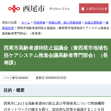
いざというとき
現在の位置：
ホーム
>
市政情報
>
情報公開・個人情報保護
>
会議公開制度
>
健
康福祉部
> 西尾市高齢者虐待防止協議会（兼西尾市地域包括ケアシステム推進会
議高齢者専門部会）（長寿課）
西尾市高齢者虐待防止協議会（兼西尾市地域包
括ケアシステム推進会議高齢者専門部会）（長
寿課）
更新日 2026年6月15日
ページ番号1003825
目的・概要
西尾市における高齢者虐待の防止及び早期発見について関係機関
のネットワークの確立を図り、総合的な対策を協議することを目