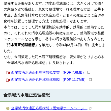
整備する必要があります。汚水処理施設には、大きく分けて個々
の家屋を管で接続し、集めて処理場で一括処理する方法（公共下
水道、農業集落排水などの集合処理）と個々の家屋ごとに合併浄
化槽を設置して処理する方法（個別処理）があります。
本市では、こうした汚水処理施設を効率的、効果的に整備するた
めに、それぞれの汚水処理施設の特徴を生かし、整備区域や整備
スケジュールなどを示し、将来の汚水処理施設のあり方を表した
「汚水適正処理構想」
を策定し、令和4年3月24日に県に提出しま
した。
なお、今回策定した汚水適正処理構想は、愛知県がとりまとめる
「全県域汚水適正処理構想」に反映されます。
西尾市汚水適正処理構想概要書 （PDF 7.6MB）
西尾市汚水適正処理構想構想図 （PDF 11.7MB）
全県域汚水適正処理構想
全県域汚水適正処理構想（愛知県ホームページ）