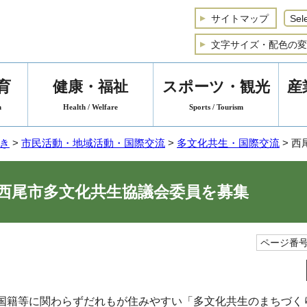
サイトマップ
文字サイズ・配色の変
育
健康・福祉
スポーツ・観光
産
n
Health / Welfare
Sports / Tourism
き
>
市民活動・地域活動・国際交流
>
多文化共生・国際交流
> 
西尾市多文化共生協議会委員を募集
ページ番号1
国籍等に関わらずだれもが住みやすい「多文化共生のまちづく