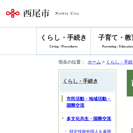
くらし・手続き
子育て・教
Living / Procedures
Parenting / Educatio
現在の位置：
ホーム
>
くらし・手続
くらし・手続き
市民活動・地域活動・
国際交流
多文化共生・国際交流
特定技能外国人を雇用