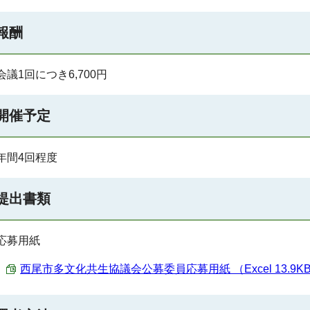
報酬
会議1回につき6,700円
開催予定
年間4回程度
提出書類
応募用紙
西尾市多文化共生協議会公募委員応募用紙 （Excel 13.9K