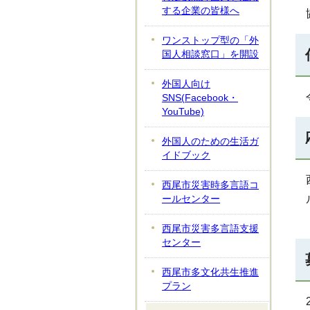
する企業の皆様へ
ワンストップ型の「外
国人相談窓口」を開設
外国人向け
SNS(Facebook・
YouTube)
外国人のための生活ガ
イドブック
西尾市災害時多言語コ
ールセンター
西尾市災害多言語支援
センター
西尾市多文化共生推進
プラン