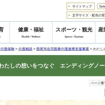
サイトマップ
文字サイズ・配色の変
育
健康・福祉
スポーツ・観光
産
n
Health / Welfare
Sports / Tourism
>
介護保険
>
介護相談
>
西尾市在宅医療介護連携支援事業
> わた
わたしの想いをつなぐ エンディングノー
ページ番号