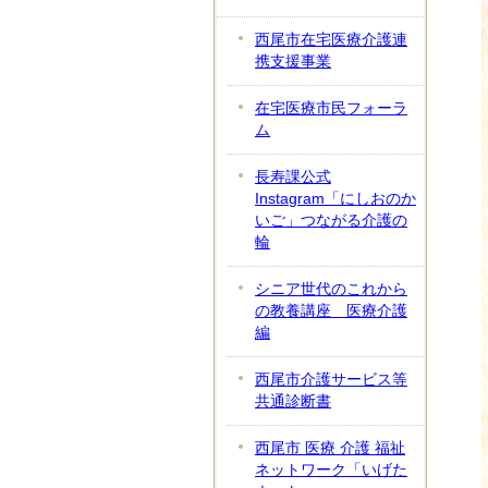
西尾市在宅医療介護連
携支援事業
在宅医療市民フォーラ
ム
長寿課公式
Instagram「にしおのか
いご」つながる介護の
輪
シニア世代のこれから
の教養講座 医療介護
編
西尾市介護サービス等
共通診断書
西尾市 医療 介護 福祉
ネットワーク「いげた