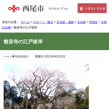
いざというとき
現在の位置：
ホーム
>
スポーツ・観光
>
文化財・遺跡
>
文化財
>
市指定
>
天然
記念物
> 観音寺の江戸彼岸
観音寺の江戸彼岸
更新日 2021年4月21日
ページ番号1002925