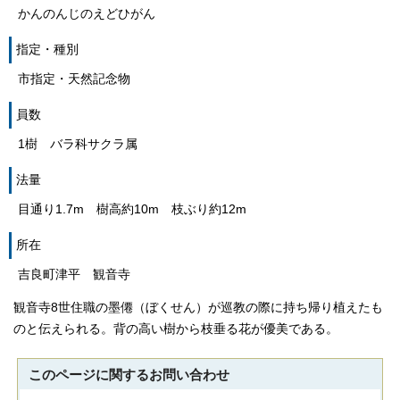
かんのんじのえどひがん
指定・種別
市指定・天然記念物
員数
1樹 バラ科サクラ属
法量
目通り1.7m 樹高約10m 枝ぶり約12m
所在
吉良町津平 観音寺
観音寺8世住職の墨僊（ぼくせん）が巡教の際に持ち帰り植えたも
のと伝えられる。背の高い樹から枝垂る花が優美である。
このページに関する
お問い合わせ