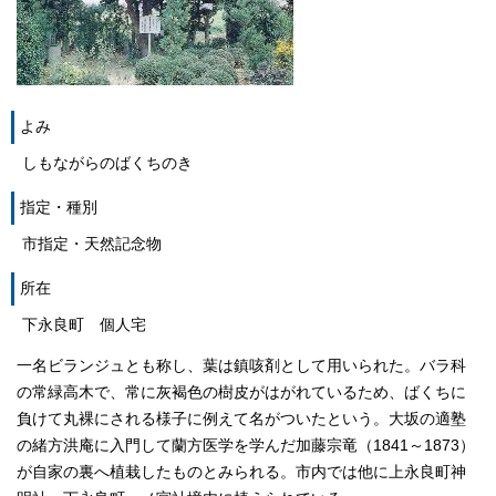
よみ
しもながらのばくちのき
指定・種別
市指定・天然記念物
所在
下永良町 個人宅
一名ビランジュとも称し、葉は鎮咳剤として用いられた。バラ科
の常緑高木で、常に灰褐色の樹皮がはがれているため、ばくちに
負けて丸裸にされる様子に例えて名がついたという。大坂の適塾
の緒方洪庵に入門して蘭方医学を学んだ加藤宗竜（1841～1873）
が自家の裏へ植栽したものとみられる。市内では他に上永良町神