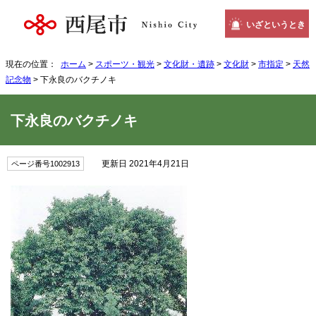
いざというとき
現在の位置：
ホーム
>
スポーツ・観光
>
文化財・遺跡
>
文化財
>
市指定
>
天然
記念物
> 下永良のバクチノキ
下永良のバクチノキ
更新日 2021年4月21日
ページ番号1002913