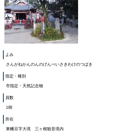
よみ
さんがねかんのんのげんぺいさきわけのつばき
指定・種別
市指定・天然記念物
員数
1樹
所在
東幡豆字大境 三ヶ根観音境内