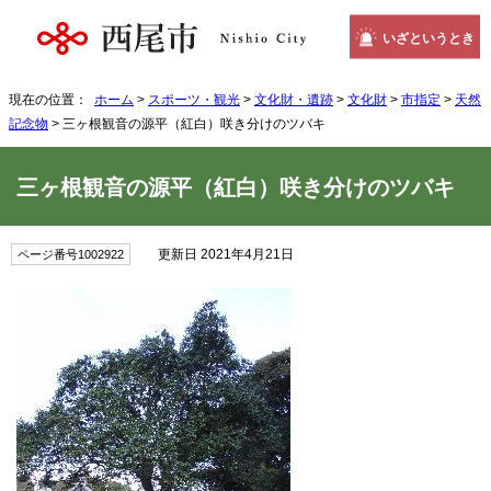
いざというとき
現在の位置：
ホーム
>
スポーツ・観光
>
文化財・遺跡
>
文化財
>
市指定
>
天然
記念物
> 三ヶ根観音の源平（紅白）咲き分けのツバキ
三ヶ根観音の源平（紅白）咲き分けのツバキ
更新日 2021年4月21日
ページ番号1002922