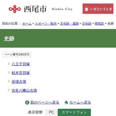
いざというとき
現在の位置：
ホーム
>
スポーツ・観光
>
文化財・遺跡
>
文化財
>
県指定
> 史跡
史跡
ページ番号1001672
八王子貝塚
枯木宮貝塚
岩場古墳
吉良八幡山古墳
前のページへ戻る
ホームへ戻る
表示切替
PC
スマートフォン