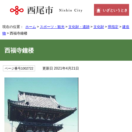
いざというとき
現在の位置：
ホーム
>
スポーツ・観光
>
文化財・遺跡
>
文化財
>
県指定
>
建造
物
> 西福寺鐘楼
西福寺鐘楼
更新日 2021年4月21日
ページ番号1002722