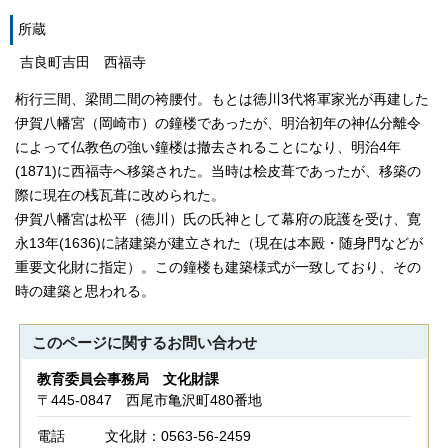
所蔵
吉良町吉田 西福寺
桁行三間、梁間二間の袴腰付。もとは徳川3代将軍家光が再建した
伊賀八幡宮（岡崎市）の鐘楼であったが、明治初年の神仏分離令
によって仏教色の強い鐘楼は撤去されることになり、明治4年
(1871)に西福寺へ移築された。当時は桧皮葺であったが、移築の
際に現在の桟瓦葺に改められた。
伊賀八幡宮は松平（徳川）氏の氏神として幕府の庇護を受け、寛
永13年(1636)に諸建築が建立された（現在は本殿・随身門などが
重要文化財に指定）。この鐘楼も建築様式が一致しており、その
時の建築と思われる。
このページに関する
お問い合わせ
教育委員会事務局 文化財課
〒445-0847 西尾市亀沢町480番地
電話
文化財：0563-56-2459