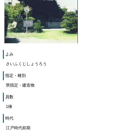
よみ
さいふくじしょうろう
指定・種別
県指定・建造物
員数
1棟
時代
江戸時代前期