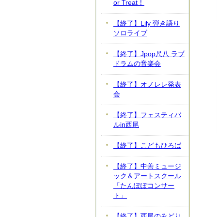
or Treat！
【終了】Lily 弾き語り
ソロライブ
【終了】Jpop尺八 ラブ
ドラムの音楽会
【終了】オノレレ発表
会
【終了】フェスティバ
ルin西尾
【終了】こどもひろば
【終了】中善ミュージ
ック＆アートスクール
「たんぽぽコンサー
ト」
【終了】西尾のみどり