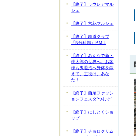
【終了】ラウレアマル
シェ
【終了】六花マルシェ
【終了】鉄道クラブ
『N分科部』P.M.L
【終了】みんなで新・
桃太郎の世界へ。お客
様も鬼退治へ身体を鍛
えて、主役は、あな
た！
【終了】西尾ファッシ
ョンフェスタ“つむぐ”
【終了】にしとくショ
ップ
【終了】チョロクリム