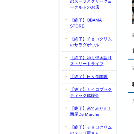
のスープとグリークヨ
ーグルトのお店
【終了】OBAMA
STORE
【終了】チョロクリム
のサラダボウル
【終了】ゆり弾き語り
ストリートライブ
【終了】日々是咖哩
【終了】カイロプラク
ティック体験会
【終了】来てみりん！
西尾De Marche
【終了】チョロクリム
のスープ屋さん