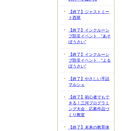
【終了】ジャストミー
ト西尾
【終了】インクルーシ
ブ防災イベント “あそ
ぼうさい”
【終了】インクルーシ
ブ防災イベント “よる
ぼうさい”
【終了】やさしい手話
マルシェ
【終了】初心者でもで
きる！三河プログラミ
ング大会 応募作品づ
くり教室
【終了】未来の教育体