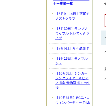
ナー事業一覧
【8月9、14日】西尾モ
ノズキクラブ
【8月30日】ランプノ
ワッフル おいでっきラ
イブ
【9月5日】月々是珈琲
【9月15日】モノマル
シェ
【10月3日】シンガー
ソングライター＆ピア
ノ演奏 音物語 癒しの午
後
【10月31日】ECCハロ
ウィンパーティー Trick