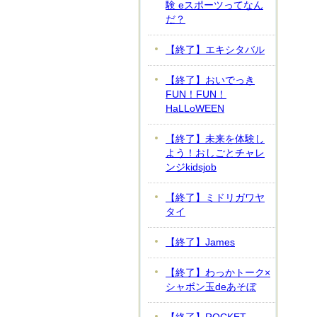
験 eスポーツってなん
だ？
【終了】エキシタバル
【終了】おいでっき
FUN！FUN！
HaLLoWEEN
【終了】未来を体験し
よう！おしごとチャレ
ンジkidsjob
【終了】ミドリガワヤ
タイ
【終了】James
【終了】わっかトーク×
シャボン玉deあそぼ