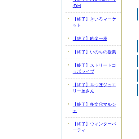
の日
【終了】きいろマーケ
ット
【終了】吟楽一座
【終了】いのちの授業
【終了】ストリートコ
ラボライブ
【終了】耳つぼジュエ
リー屋さん
【終了】多文化マルシ
ェ
【終了】ウィンターパ
ーティ