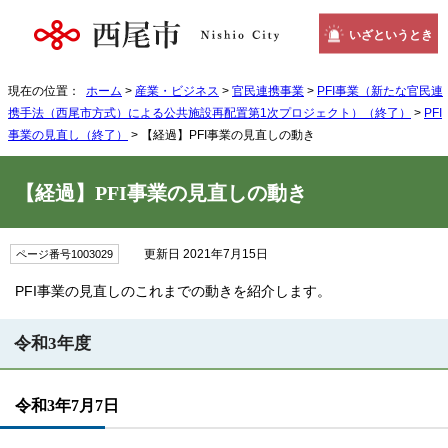
いざというとき
現在の位置：
ホーム
>
産業・ビジネス
>
官民連携事業
>
PFI事業（新たな官民連
携手法（西尾市方式）による公共施設再配置第1次プロジェクト）（終了）
>
PFI
事業の見直し（終了）
> 【経過】PFI事業の見直しの動き
【経過】PFI事業の見直しの動き
更新日 2021年7月15日
ページ番号1003029
PFI事業の見直しのこれまでの動きを紹介します。
令和3年度
令和3年7月7日