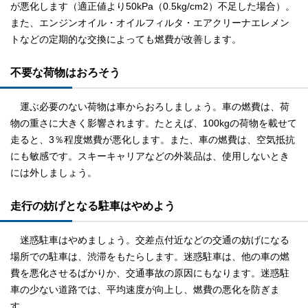
が悪化します（適正値より50kPa（0.5kg/cm2）不足した場合）。
また、エンジンオイル・オイルフィルタ・エアクリーナエレメン
トなどの定期的な交換によっても燃費が改善します。
不要な荷物はおろそう
運ぶ必要のない荷物は車からおろしましょう。車の燃費は、荷
物の重さに大きく影響されます。たとえば、100kgの荷物を載せて
走ると、3％程度燃費が悪化します。また、車の燃費は、空気抵抗
にも敏感です。スキーキャリアなどの外装品は、使用しないとき
には外しましょう。
走行の妨げとなる駐車はやめよう
迷惑駐車はやめましょう。交差点付近などの交通の妨げになる
場所での駐車は、渋滞をもたらします。迷惑駐車は、他の車の燃
費を悪化させるばかりか、交通事故の原因にもなります。迷惑駐
車の少ない道路では、平均速度が向上し、燃費の悪化を防ぎま
す。