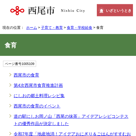
いざというとき
現在の位置：
ホーム
>
子育て・教育
>
食育・学校給食
> 食育
食育
ページ番号1005109
西尾市の食育
第4次西尾市食育推進計画
にしおの郷土料理レシピ集
西尾市の食育のイベント
道の駅にしお岡ノ山「西尾の抹茶」アイデアレシピコンテス
トの優秀作品が決定しました
令和7年度「地産地消！アイデアおにぎり＆ごはんがすすむお