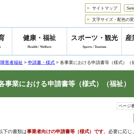
サイトマップ
文字サイズ・配色の変
育
健康・福祉
スポーツ・観光
産
n
Health / Welfare
Sports / Tourism
>
障害者福祉
>
申請書・様式
> 各事業における申請書等（様式）（
各事業における申請書等（様式）（福祉）
ページ番
以下の書類は
事業者向けの申請書等（様式）です
。必要に応じ