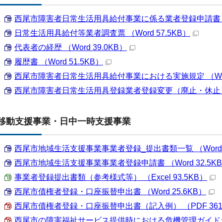
西尾市障害者日常生活用具給付事業に係る業者登録申請書 （Wo
日常生活用具給付等業者調査票 （Word 57.5KB）
代表者の経歴 （Word 39.0KB）
履歴書 （Word 51.5KB）
西尾市障害者日常生活用具給付事業における実施規定 （Word
西尾市障害者日常生活用具登録業者登録変更（廃止・休止）届出書
移動支援事業・日中一時支援事業
西尾市地域生活支援事業事業者登録_提出書類一覧 （Word 1
西尾市地域生活支援事業事業者登録申請書 （Word 32.5K
事業者登録提出書類（参考様式等） （Excel 93.5KB）
西尾市債権者登録・口座振替申出書 （Word 25.6KB）
西尾市債権者登録・口座振替申出書（記入例） （PDF 361.
西尾市の障害福祉サービス提供時における危機管理ガイドライン 