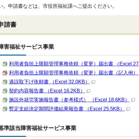
い。申請書などは、市役所福祉課へご提出ください。
申請書
障害福祉サービス事業
利用者負担上限額管理事務依頼（変更）届出書 （Excel 27.
利用者負担上限額管理事務依頼（変更）届出書（記入例） （PD
過誤取下げ依頼書 （Excel 32.0KB）
契約内容報告書 （Excel 16.2KB）
施設外就労実施報告書（参考様式） （Excel 18.6KB）
暫定支給決定期間評価結果報告書 （Excel 25.5KB）
基準該当障害福祉サービス事業