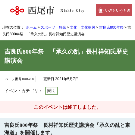
いざというとき
現在の位置：
ホーム
>
スポーツ・観光
>
文化・文化振興
>
吉良氏800年祭
> 吉
良氏800年祭 「承久の乱」長村祥知氏歴史講演会
吉良氏800年祭 「承久の乱」長村祥知氏歴史
講演会
更新日 2021年5月7日
ページ番号1004750
イベントカテゴリ：
聞く
このイベントは終了しました。
吉良氏800年祭 長村祥知氏歴史講演会「承久の乱と東
海道」を開催します。