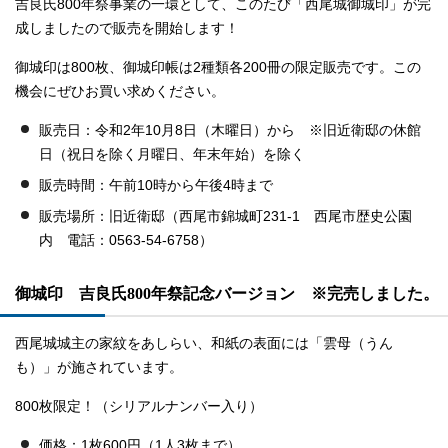
吉良氏800年祭事業の一環として、このたび「西尾城御城印」が完
成しましたので販売を開始します！
御城印は800枚、御城印帳は2種類各200冊の限定販売です。この
機会にぜひお買い求めください。
販売日：令和2年10月8日（木曜日）から ※旧近衛邸の休館
日（祝日を除く月曜日、年末年始）を除く
販売時間：午前10時から午後4時まで
販売場所：旧近衛邸（西尾市錦城町231-1 西尾市歴史公園
内 電話：0563-54-6758）
御城印 吉良氏800年祭記念バージョン ※完売しました。
西尾城城主の家紋をあしらい、和紙の表面には「雲母（うん
も）」が施されています。
800枚限定！（シリアルナンバー入り）
価格：1枚600円（1人3枚まで）