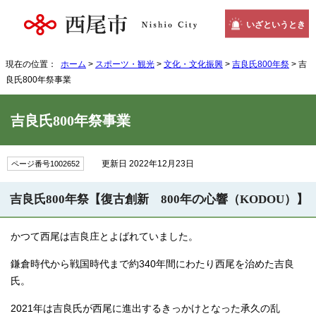
いざというとき
現在の位置：
ホーム
>
スポーツ・観光
>
文化・文化振興
>
吉良氏800年祭
> 吉
良氏800年祭事業
吉良氏800年祭事業
更新日 2022年12月23日
ページ番号1002652
吉良氏800年祭【復古創新 800年の心響（KODOU）】
かつて西尾は吉良庄とよばれていました。
鎌倉時代から戦国時代まで約340年間にわたり西尾を治めた吉良
氏。
2021年は吉良氏が西尾に進出するきっかけとなった承久の乱