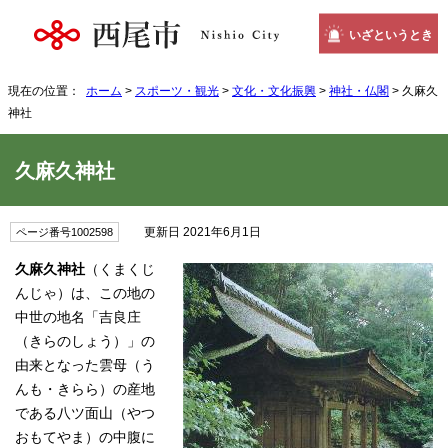
いざというとき
現在の位置：
ホーム
>
スポーツ・観光
>
文化・文化振興
>
神社・仏閣
> 久麻久
神社
久麻久神社
更新日 2021年6月1日
ページ番号1002598
久麻久神社
（くまくじ
んじゃ）は、この地の
中世の地名「吉良庄
（きらのしょう）」の
由来となった雲母（う
んも・きらら）の産地
である八ツ面山（やつ
おもてやま）の中腹に