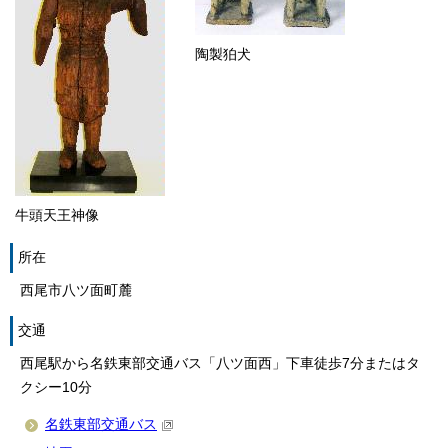
陶製狛犬
牛頭天王神像
所在
西尾市八ツ面町麓
交通
西尾駅から名鉄東部交通バス「八ツ面西」下車徒歩7分またはタ
クシー10分
名鉄東部交通バス