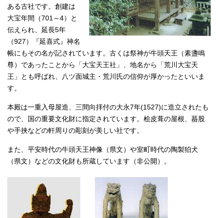
ある古社です。創建は
大宝年間（701～4）と
伝えられ、延長5年
（927）『延喜式』神名
帳にもその名が記されています。古くは祭神が牛頭天王（素盞鳴
尊）であったことから「大宝天王社」、地名から「荒川大宝天
王」とも呼ばれ、八ツ面城主・荒川氏の信仰が厚かったといいま
す。
本殿は一重入母屋造、三間向拝付の大永7年(1527)に造立されたも
ので、国の重要文化財に指定されています。桧皮葺の屋根、蟇股
や手挟などの軒周りの彫刻が美しい社です。
また、平安時代の牛頭天王神像（県文）や室町時代の陶製狛犬
（県文）などの文化財も所蔵しています（非公開）。