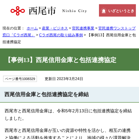
いざというとき
現在の位置：
ホーム
>
産業・ビジネス
>
官民連携事業
>
官民連携ワンストップ
窓口「Cラボ西尾」
>
Cラボ西尾の取り組み事例
> 【事例13】西尾信用金庫と包
括連携協定
【事例13】西尾信用金庫と包括連携協定
更新日 2023年3月24日
ページ番号1008329
西尾信用金庫と包括連携協定を締結
西尾市と西尾信用金庫は、令和5年2月13日に包括連携協定を締結
しました。
西尾市と西尾信用金庫が互いの資源や特性を活かし、相互の連携
と協働による活動を推進することにより、地域の様々な課題解決