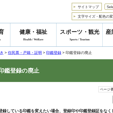
サイトマップ
文字サイズ・配色の変
育
健康・福祉
スポーツ・観光
産
n
Health / Welfare
Sports / Tourism
き
>
住民票・戸籍・証明
>
印鑑登録
> 印鑑登録の廃止
印鑑登録の廃止
ページ番
登録している印鑑を変えたい場合、登録印や印鑑登録証をなく