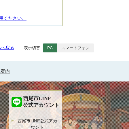
用ください。
ムへ戻る
表示切替
PC
スマートフォン
織案内
西尾市LINE
公式アカウント
西尾市LINE公式アカ
ウント