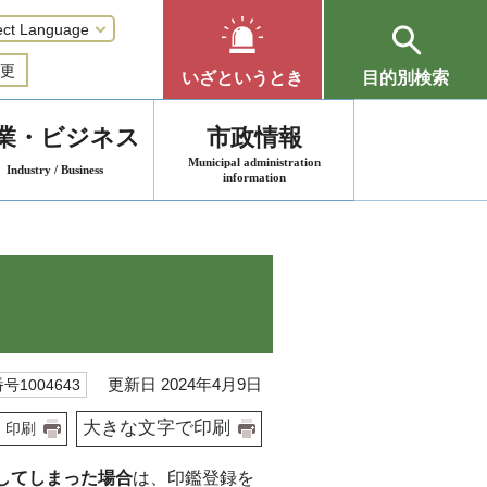
更
いざというとき
目的別検索
業・ビジネス
市政情報
Municipal administration
Industry / Business
information
更新日 2024年4月9日
号1004643
大きな文字で印刷
印刷
してしまった場合
は、印鑑登録を