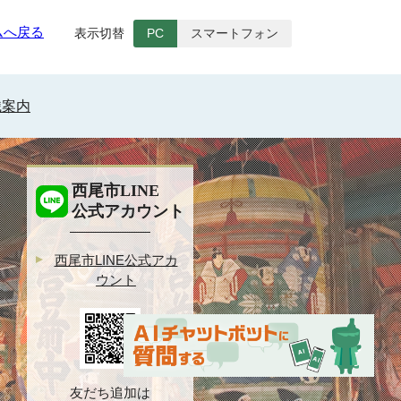
ムへ戻る
表示切替
PC
スマートフォン
織案内
西尾市LINE
公式アカウント
西尾市LINE公式アカ
ウント
友だち追加は