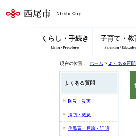
くらし・手続き
子育て・教
Living / Procedures
Parenting / Educatio
現在の位置：
ホーム
>
よくある質問
よくある質問
防災・災害
消防・救急
住民票・戸籍・証明