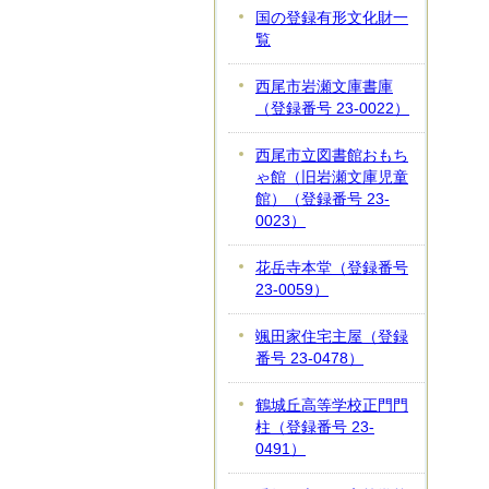
国の登録有形文化財一
覧
西尾市岩瀬文庫書庫
（登録番号 23-0022）
西尾市立図書館おもち
ゃ館（旧岩瀬文庫児童
館）（登録番号 23-
0023）
花岳寺本堂（登録番号
23-0059）
颯田家住宅主屋（登録
番号 23-0478）
鶴城丘高等学校正門門
柱（登録番号 23-
0491）