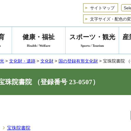
サイトマップ
文字サイズ・配色の変
育
健康・福祉
スポーツ・観光
産
n
Health / Welfare
Sports / Tourism
光
>
文化財・遺跡
>
文化財
>
国の登録有形文化財
> 宝珠院書院 （登
宝珠院書院 （登録番号 23-0507）
宝珠院書院